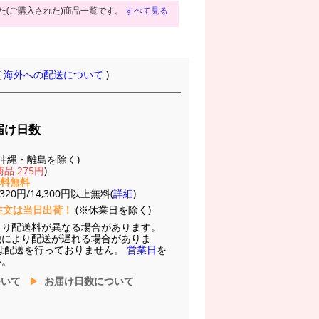
た(ご購入された)商品一覧です。
すべて見る
(
海外への配送について
)
届け日数
(※沖縄・離島を除く)
品 275円
)
送料無料
20円/14,300円以上無料(
詳細
)
注文は当日出荷！
(※休業日を除く)
より配送料が異なる場合があります。
他により配送が遅れる場合がありま
は配送を行っておりません。
営業日
を
い。
ついて
お届け日数について