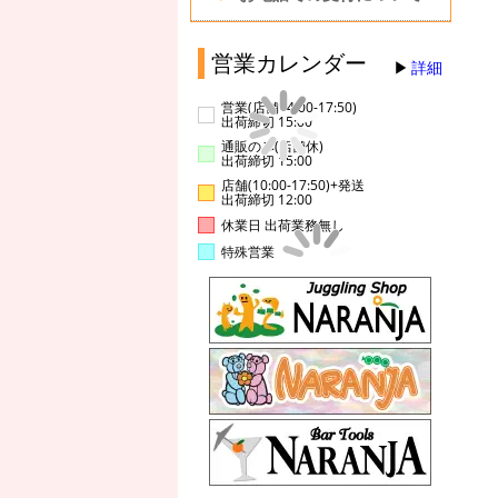
営業カレンダー
詳細
営業(店舗14:00-17:50)
出荷締切 15:00
通販のみ(店舗休)
出荷締切 15:00
店舗(10:00-17:50)+発送
出荷締切 12:00
休業日 出荷業務無し
特殊営業