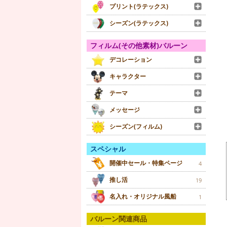
プリント(ラテックス)
シーズン(ラテックス)
フィルム(その他素材)バルーン
デコレーション
キャラクター
テーマ
メッセージ
シーズン(フィルム)
スペシャル
開催中セール・特集ページ
4
推し活
19
名入れ・オリジナル風船
1
バルーン関連商品