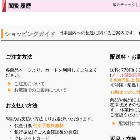
最近チェックし
閲覧履歴
ショッピングガイド
日本国内への配送に関するご案内です。 
ご注文方法
配送料・お
各商品ページより、カートを利用してご注文く
送料: 770円
ださい。
(
メール便対応商
8,800円以上 
ご注文について
※沖縄・離島1,3
お電話でのご案内について
15時までのご
商品や契約に
在庫状況その
お支払い方法
す。 休業日に
ご確認くださ
3種のお支払い方法よりお選びいただけます。
配送料に
代金引換
代引手数料無料！
銀行振込(※ご入金確認後の発送)
クレジットカード
返品・交換