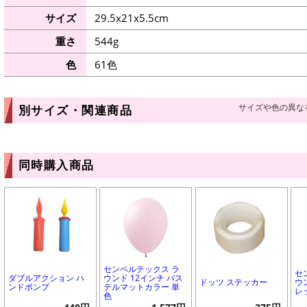
サイズ
29.5x21x5.5cm
重さ
544g
色
61色
サイズや色の異な
別サイズ・関連商品
同時購入商品
センペルテックス ラ
セ
ダブルアクション ハ
ウンド 12インチ パス
ドッツ ステッカー
ウ
ンドポンプ
テルマットカラー 単
レ
色