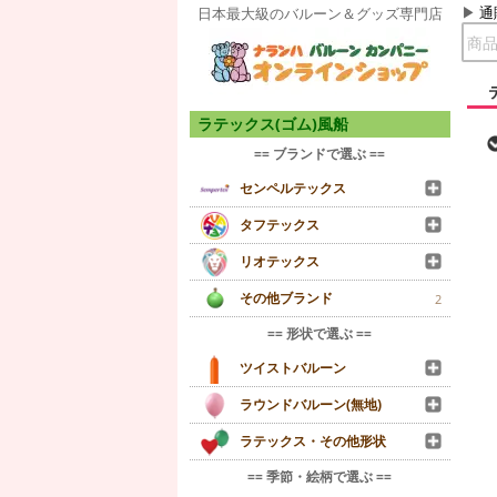
通
日本最大級のバルーン＆グッズ専門店
ラテックス(ゴム)風船
== ブランドで選ぶ ==
センペルテックス
タフテックス
リオテックス
その他ブランド
2
== 形状で選ぶ ==
ツイストバルーン
ラウンドバルーン(無地)
ラテックス・その他形状
== 季節・絵柄で選ぶ ==