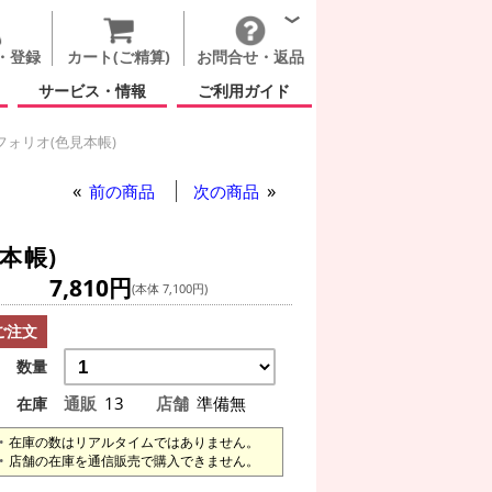
・登録
カート(ご精算)
お問合せ・返品
サービス・情報
ご利用ガイド
ォリオ(色見本帳)
カラーポートフォリオ(色見本帳)
前の商品
次の商品
本帳)
7,810円
(本体 7,100円)
ご注文
数量
通販
13
店舗
準備無
在庫
在庫の数はリアルタイムではありません。
店舗の在庫を通信販売で購入できません。