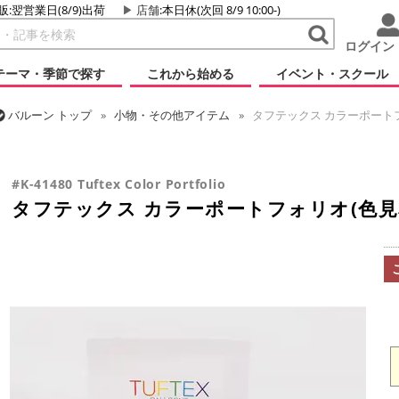
販:翌営業日(8/9)出荷
店舗
:本日休(次回 8/9 10:00-)
ログイン
テーマ・季節で探す
これから始める
イベント・スクール
バルーン
トップ
小物・その他アイテム
タフテックス カラーポートフ
バルーン
トップ
タフテックス
ラウンドバルーン
タフテックス 
#K-41480 Tuftex Color Portfolio
タフテックス カラーポートフォリオ(色見