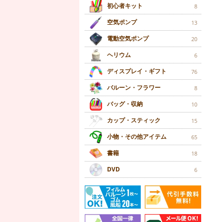
初心者キット
8
空気ポンプ
13
電動空気ポンプ
20
ヘリウム
6
ディスプレイ・ギフト
76
バルーン・フラワー
8
バッグ・収納
10
カップ・スティック
15
小物・その他アイテム
65
書籍
18
DVD
6