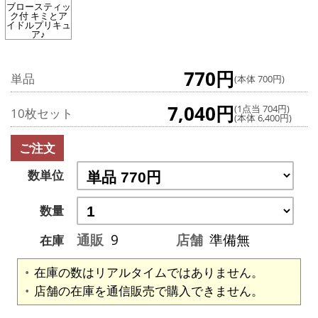
ブロースティッ
ク付 キミとア
イドルプリキュ
ア♪
770円
単品
(本体 700円)
7,040円
(1点当 704円)
10枚セット
(本体 6,400円)
ご注文
数単位
数量
通販
9
店舗
準備無
在庫
在庫の数はリアルタイムではありません。
店舗の在庫を通信販売で購入できません。