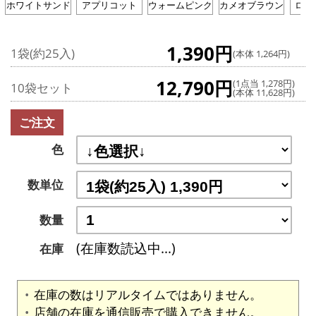
ホワイトサンド
アプリコット
ウォームピンク
カメオブラウン
ロー
1,390円
1袋(約25入)
(本体 1,264円)
12,790円
(1点当 1,278円)
10袋セット
(本体 11,628円)
ご注文
色
数単位
数量
(在庫数読込中...)
在庫
在庫の数はリアルタイムではありません。
店舗の在庫を通信販売で購入できません。