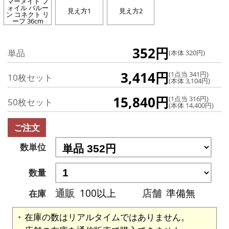
マーメイド フ
ォイル バルー
見え方1
見え方2
ン コネクト リ
ーフ 36cm
352円
単品
(本体 320円)
3,414円
(1点当 341円)
10枚セット
(本体 3,104円)
15,840円
(1点当 316円)
50枚セット
(本体 14,400円)
ご注文
数単位
数量
通販
100以上
店舗
準備無
在庫
在庫の数はリアルタイムではありません。