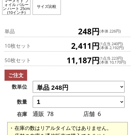
マーメイド フ
ォイル バルー
サイズ比較
ン ハート 25cm
(10インチ)
248円
単品
(本体 226円)
2,411円
(1点当 240円)
10枚セット
(本体 2,192円)
11,187円
(1点当 223円)
50枚セット
(本体 10,170円)
ご注文
数単位
数量
通販
78
店舗
6
在庫
在庫の数はリアルタイムではありません。