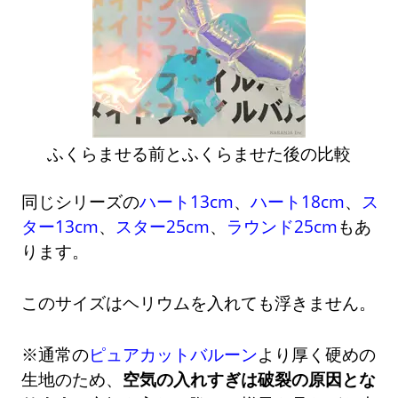
ふくらませる前とふくらませた後の比較
同じシリーズの
ハート13cm
、
ハート18cm
、
ス
ター13cm
、
スター25cm
、
ラウンド25cm
もあ
ります。
このサイズはヘリウムを入れても浮きません。
※通常の
ピュアカットバルーン
より厚く硬めの
生地のため、
空気の入れすぎは破裂の原因とな