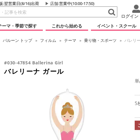
販:翌営業日(8/16)出荷
店舗
:営業中(10:00-17:50)
ログイン
テーマ・季節で探す
これから始める
イベント・スクール
バルーン
トップ
フィルム
テーマ
乗り物・スポーツ
バレリー
#030-47854 Ballerina Girl
バレリーナ ガール
単
5