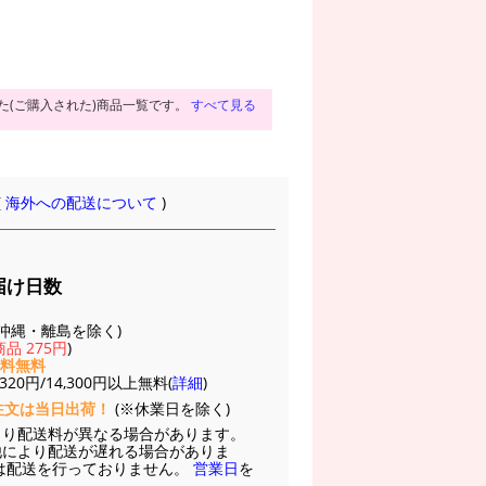
た(ご購入された)商品一覧です。
すべて見る
(
海外への配送について
)
届け日数
(※沖縄・離島を除く)
品 275円
)
送料無料
20円/14,300円以上無料(
詳細
)
注文は当日出荷！
(※休業日を除く)
より配送料が異なる場合があります。
他により配送が遅れる場合がありま
は配送を行っておりません。
営業日
を