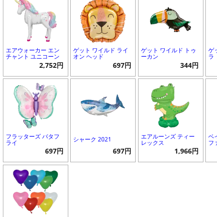
エアウォーカー エン
ゲット ワイルド ライ
ゲット ワイルド トゥ
ゲ
チャント ユニコーン
オン ヘッド
ーカン
ラ
2,752円
697円
344円
フラッターズ バタフ
エアルーンズ ティー
ベ
シャーク 2021
ライ
レックス
フ
697円
697円
1,966円