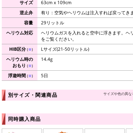
サイズ
63cm x 109cm
逆止弁
有り：空気やヘリウムは注入すれば戻ってき
容量
29リットル
ヘリウム対応
ヘリウムガスを入れると空中に浮きます。ヘ
をご覧ください。
HIB区分
Lサイズ(21-50リットル)
(
※
)
ヘリウム時の
14.4g
おもり
(
※
)
浮遊時間
5日
(
※
)
サイズや色の異な
別サイズ・関連商品
同時購入商品