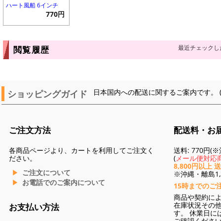
ハート風船 6インチ
770円
最近チェックし
閲覧履歴
ショッピングガイド
日本国内への配送に関するご案内です。 
ご注文方法
配送料・お
各商品ページより、カートを利用してご注文く
送料: 770円
ださい。
(
メール便対応商
8,800円以上 
ご注文について
※沖縄・離島1,3
お電話でのご案内について
15時までのご
商品や契約に
在庫状況その
お支払い方法
す。 休業日に