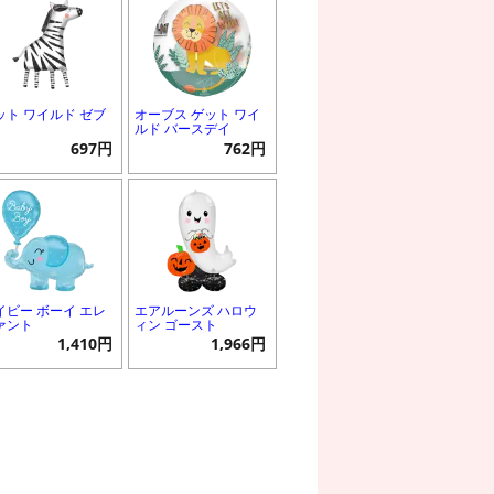
ット ワイルド ゼブ
オーブス ゲット ワイ
ルド バースデイ
697円
762円
イビー ボーイ エレ
エアルーンズ ハロウ
ァント
ィン ゴースト
1,410円
1,966円