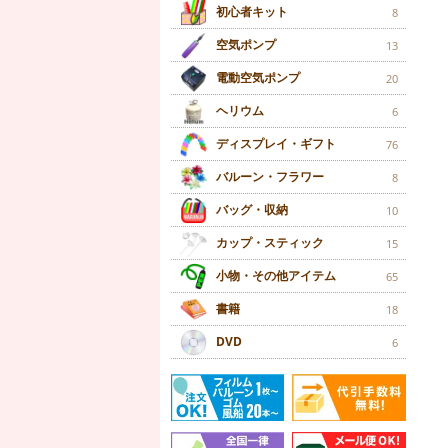
初心者キット
8
空気ポンプ
13
電動空気ポンプ
20
ヘリウム
6
ディスプレイ・ギフト
76
バルーン・フラワー
8
バッグ・収納
10
カップ・スティック
15
小物・その他アイテム
65
書籍
18
DVD
6