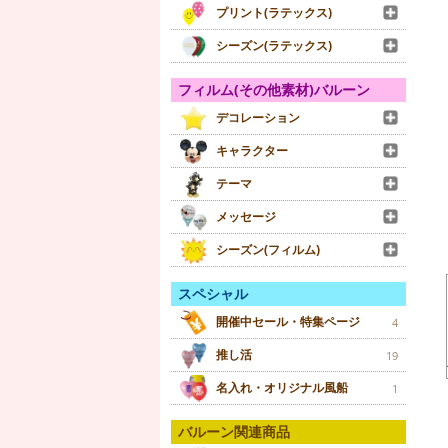
プリント(ラテックス)
シーズン(ラテックス)
フィルム(その他素材)バルーン
デコレーション
キャラクター
テーマ
メッセージ
シーズン(フィルム)
スペシャル
開催中セール・特集ページ
4
推し活
19
名入れ・オリジナル風船
1
バルーン関連商品