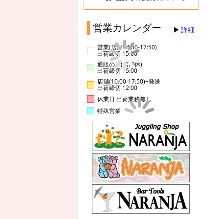
営業カレンダー
詳細
営業(店舗14:00-17:50)
出荷締切 15:00
通販のみ(店舗休)
出荷締切 15:00
店舗(10:00-17:50)+発送
出荷締切 12:00
休業日 出荷業務無し
特殊営業