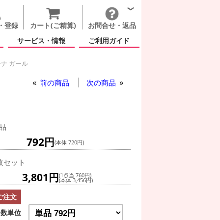
・登録
カート(ご精算)
お問合せ・返品
サービス・情報
ご利用ガイド
ナ ガール
前の商品
次の商品
品
792円
(本体 720円)
枚セット
3,801円
(1点当 760円)
(本体 3,456円)
ご注文
数単位