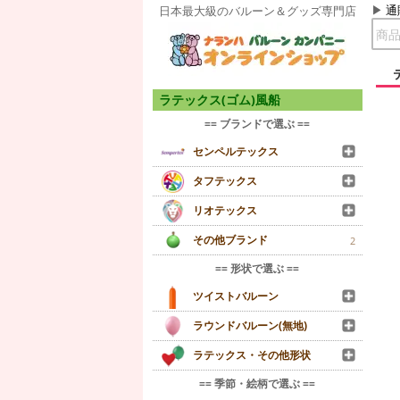
通
日本最大級のバルーン＆グッズ専門店
ラテックス(ゴム)風船
== ブランドで選ぶ ==
センペルテックス
タフテックス
リオテックス
その他ブランド
2
== 形状で選ぶ ==
ツイストバルーン
ラウンドバルーン(無地)
ラテックス・その他形状
== 季節・絵柄で選ぶ ==