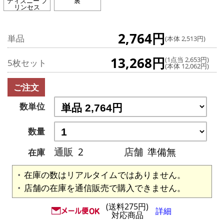
ディズニー プ
裏
リンセス
2,764円
単品
(本体 2,513円)
13,268円
(1点当 2,653円)
5枚セット
(本体 12,062円)
ご注文
数単位
数量
通販
2
店舗
準備無
在庫
在庫の数はリアルタイムではありません。
店舗の在庫を通信販売で購入できません。
(送料275円)
詳細
対応商品