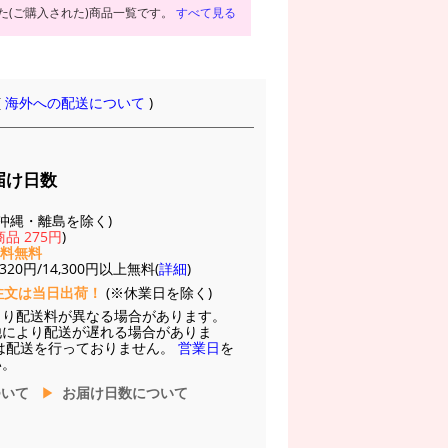
た(ご購入された)商品一覧です。
すべて見る
(
海外への配送について
)
届け日数
(※沖縄・離島を除く)
品 275円
)
送料無料
20円/14,300円以上無料(
詳細
)
注文は当日出荷！
(※休業日を除く)
より配送料が異なる場合があります。
他により配送が遅れる場合がありま
は配送を行っておりません。
営業日
を
い。
ついて
お届け日数について