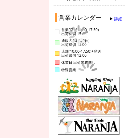
営業カレンダー
詳細
営業(店舗14:00-17:50)
出荷締切 15:00
通販のみ(店舗休)
出荷締切 15:00
店舗(10:00-17:50)+発送
出荷締切 12:00
休業日 出荷業務無し
特殊営業