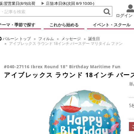
販:翌営業日(8/9)出荷
店舗
:本日休(次回 8/9 10:00-)
ログイン
テーマ・季節で探す
これから始める
イベント・スクール
バルーン
トップ
フィルム
メッセージ
誕生日
アイブレックス ラウンド 18インチ バースデー マリタイム ファン
バルーン
トップ
フィルム
デコレーション
アイブレックス
アイブレックス ラウンド 18インチ バースデー マリタイム ファン
#040-27116 Ibrex Round 18" Birthday Maritime Fun
アイブレックス ラウンド 18インチ バー
単
5