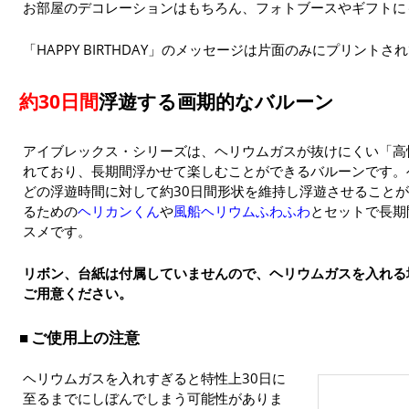
お部屋のデコレーションはもちろん、フォトブースやギフトに
「HAPPY BIRTHDAY」のメッセージは片面のみにプリントさ
約30日間
浮遊する画期的なバルーン
アイブレックス・シリーズは、ヘリウムガスが抜けにくい「高
れており、長期間浮かせて楽しむことができるバルーンです。
どの浮遊時間に対して約30日間形状を維持し浮遊させること
るための
ヘリカンくん
や
風船ヘリウムふわふわ
とセットで長期
スメです。
リボン、台紙は付属していませんので、ヘリウムガスを入れる
ご用意ください。
ご使用上の注意
ヘリウムガスを入れすぎると特性上30日に
至るまでにしぼんでしまう可能性がありま