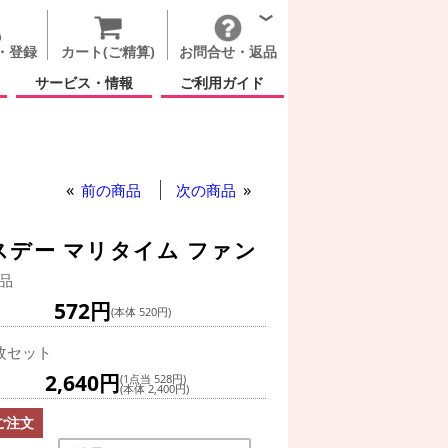
・登録
カート(ご精算)
お問合せ・返品
サービス・情報
ご利用ガイド
前の商品
次の商品
スデー マリタイム ファン
品
572円
(本体 520円)
枚セット
2,640円
(1点当 528円)
(本体 2,400円)
ご注文