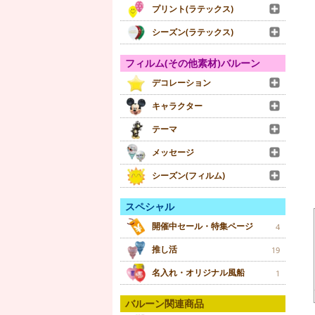
プリント(ラテックス)
シーズン(ラテックス)
フィルム(その他素材)バルーン
デコレーション
キャラクター
テーマ
メッセージ
シーズン(フィルム)
スペシャル
開催中セール・特集ページ
4
推し活
19
名入れ・オリジナル風船
1
バルーン関連商品