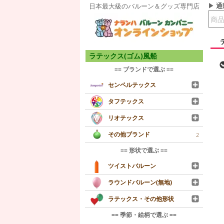
通
日本最大級のバルーン＆グッズ専門店
ラテックス(ゴム)風船
== ブランドで選ぶ ==
センペルテックス
タフテックス
リオテックス
その他ブランド
2
== 形状で選ぶ ==
ツイストバルーン
ラウンドバルーン(無地)
ラテックス・その他形状
== 季節・絵柄で選ぶ ==