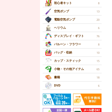
初心者キット
8
空気ポンプ
13
電動空気ポンプ
20
ヘリウム
6
ディスプレイ・ギフト
76
バルーン・フラワー
8
バッグ・収納
10
カップ・スティック
15
小物・その他アイテム
65
書籍
18
DVD
6