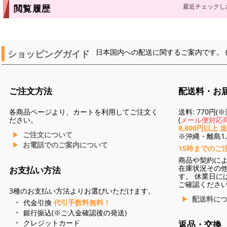
最近チェックし
閲覧履歴
ショッピングガイド
日本国内への配送に関するご案内です。 
ご注文方法
配送料・お
各商品ページより、カートを利用してご注文く
送料: 770円
ださい。
(
メール便対応商
8,800円以上 
ご注文について
※沖縄・離島1,3
お電話でのご案内について
15時までのご
商品や契約に
在庫状況その
お支払い方法
す。 休業日に
ご確認くださ
3種のお支払い方法よりお選びいただけます。
配送料に
代金引換
代引手数料無料！
銀行振込(※ご入金確認後の発送)
クレジットカード
返品・交換