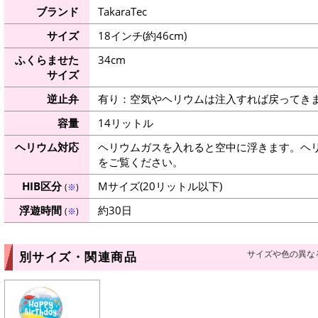
ブランド
TakaraTec
サイズ
18インチ(約46cm)
ふくらませた
34cm
サイズ
逆止弁
有り：空気やヘリウムは注入すれば戻ってき
容量
14リットル
ヘリウム対応
ヘリウムガスを入れると空中に浮きます。ヘ
をご覧ください。
HIB区分
Mサイズ(20リットル以下)
(
※
)
浮遊時間
約30日
(
※
)
サイズや色の異な
別サイズ・関連商品