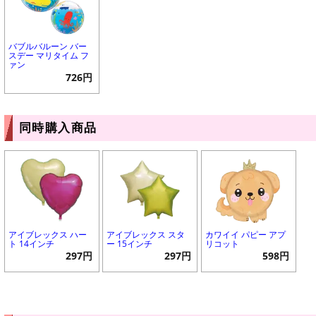
バブルバルーン バー
スデー マリタイム フ
ァン
726円
同時購入商品
アイブレックス ハー
アイブレックス スタ
カワイイ パピー アプ
ト 14インチ
ー 15インチ
リコット
297円
297円
598円