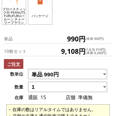
ブロースティッ
ク付 PEANUTS
FURUFURUバ
パッケージ
ルーン チャー
リーブラウン
990円
単品
(本体 900円)
9,108円
(1点当 910円)
10枚セット
(本体 8,280円)
ご注文
数単位
数量
通販
15
店舗
準備無
在庫
在庫の数はリアルタイムではありません。
店舗の在庫を通信販売で購入できません。