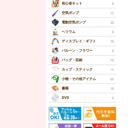
初心者キット
8
空気ポンプ
13
電動空気ポンプ
20
ヘリウム
6
ディスプレイ・ギフト
76
バルーン・フラワー
8
バッグ・収納
10
カップ・スティック
15
小物・その他アイテム
65
書籍
18
DVD
6