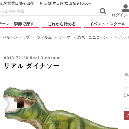
販:翌営業日(8/9)出荷
店舗
:本日休(次回 8/9 10:00-)
ログイン
テーマ・季節で探す
これから始める
イベント・スクール
バルーン
トップ
フィルム
テーマ
恐竜・ユニコーン
リアル 
#010-72130 Real Dinosaur
リアル ダイナソー
単
5