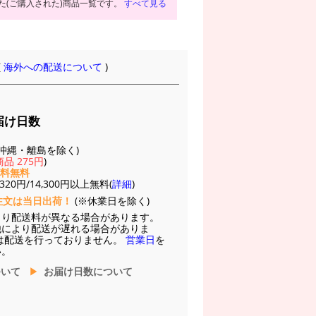
た(ご購入された)商品一覧です。
すべて見る
(
海外への配送について
)
届け日数
(※沖縄・離島を除く)
品 275円
)
送料無料
20円/14,300円以上無料(
詳細
)
注文は当日出荷！
(※休業日を除く)
より配送料が異なる場合があります。
他により配送が遅れる場合がありま
は配送を行っておりません。
営業日
を
い。
ついて
お届け日数について