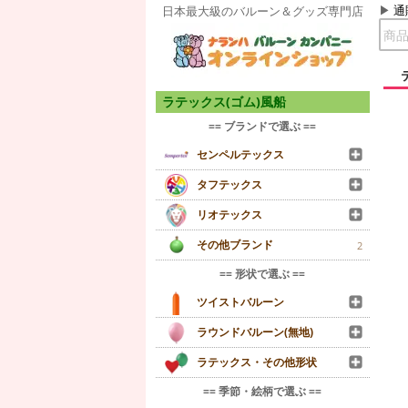
通
日本最大級のバルーン＆グッズ専門店
ラテックス(ゴム)風船
== ブランドで選ぶ ==
センペルテックス
タフテックス
リオテックス
その他ブランド
2
== 形状で選ぶ ==
ツイストバルーン
ラウンドバルーン(無地)
ラテックス・その他形状
== 季節・絵柄で選ぶ ==