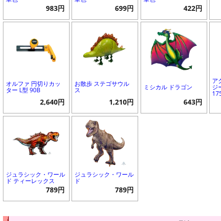
983円
699円
422円
ア
オルファ 円切りカッ
お散歩 ステゴサウル
ミシカル ドラゴン
ジ
ター L型 90B
ス
17
2,640円
1,210円
643円
ジュラシック・ワール
ジュラシック・ワール
ド ティーレックス
ド
789円
789円