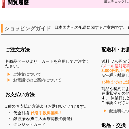
最近チェックし
閲覧履歴
ショッピングガイド
日本国内への配送に関するご案内です。 
ご注文方法
配送料・お
各商品ページより、カートを利用してご注文く
送料: 770円
ださい。
(
メール便対応商
8,800円以上 
ご注文について
※沖縄・離島1,3
お電話でのご案内について
15時までのご
商品や契約に
在庫状況その
お支払い方法
す。 休業日に
ご確認くださ
3種のお支払い方法よりお選びいただけます。
配送料に
代金引換
代引手数料無料！
銀行振込(※ご入金確認後の発送)
クレジットカード
返品・交換