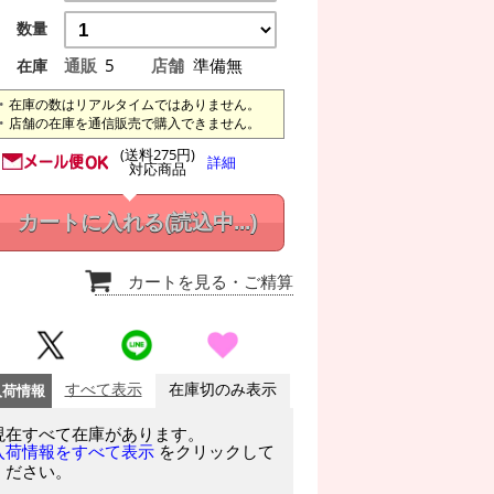
数量
通販
5
店舗
準備無
在庫
在庫の数はリアルタイムではありません。
店舗の在庫を通信販売で購入できません。
(送料275円)
詳細
対応商品
カートに入れる
(読込中...)
カートを見る
・ご精算
入荷情報
すべて表示
在庫切のみ表示
現在すべて在庫があります。
をクリックして
入荷情報をすべて表示
ください。