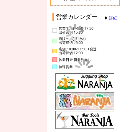
営業カレンダー
詳細
営業(店舗14:00-17:50)
出荷締切 15:00
通販のみ(店舗休)
出荷締切 15:00
店舗(10:00-17:50)+発送
出荷締切 12:00
休業日 出荷業務無し
特殊営業