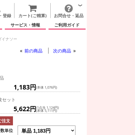
・登録
カート(ご精算)
お問合せ・返品
サービス・情報
ご利用ガイド
ダイナソー
前の商品
次の商品
品
1,183円
(本体 1,076円)
枚セット
5,622円
(1点当 1,124円)
(本体 5,111円)
ご注文
数単位