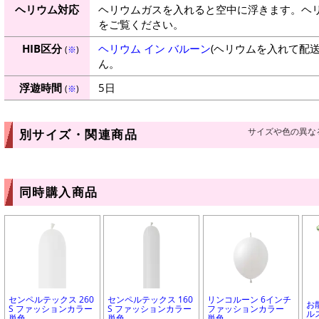
ヘリウム対応
ヘリウムガスを入れると空中に浮きます。ヘ
をご覧ください。
HIB区分
ヘリウム イン バルーン
(ヘリウムを入れて配
(
※
)
ん。
浮遊時間
5日
(
※
)
サイズや色の異な
別サイズ・関連商品
同時購入商品
センペルテックス 260
センペルテックス 160
リンコルーン 6インチ
お
S ファッションカラー
S ファッションカラー
ファッションカラー
ル
単色
単色
単色