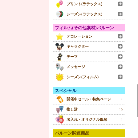
プリント(ラテックス)
シーズン(ラテックス)
フィルム(その他素材)バルーン
デコレーション
キャラクター
テーマ
メッセージ
シーズン(フィルム)
スペシャル
開催中セール・特集ページ
4
推し活
19
名入れ・オリジナル風船
1
バルーン関連商品