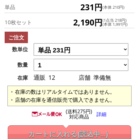
231円
単品
(本体 210円)
2,190円
(1点当 218円)
10枚セット
(本体 1,991円)
ご注文
数単位
数量
通販
12
店舗
準備無
在庫
在庫の数はリアルタイムではありません。
店舗の在庫を通信販売で購入できません。
(送料275円)
詳細
対応商品
カートに入れる
(読込中...)