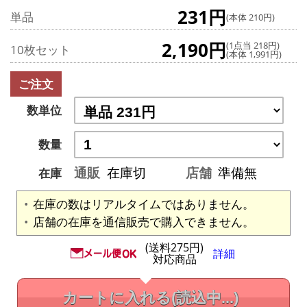
231円
単品
(本体 210円)
2,190円
(1点当 218円)
10枚セット
(本体 1,991円)
ご注文
数単位
数量
通販
在庫切
店舗
準備無
在庫
在庫の数はリアルタイムではありません。
店舗の在庫を通信販売で購入できません。
(送料275円)
詳細
対応商品
カートに入れる
(読込中...)