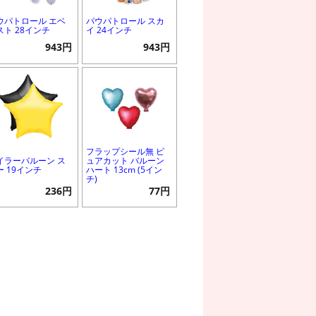
ウパトロール エベ
パウパトロール スカ
スト 28インチ
イ 24インチ
943円
943円
フラップシール無 ピ
イラーバルーン ス
ュアカット バルーン
ー 19インチ
ハート 13cm (5イン
チ)
236円
77円