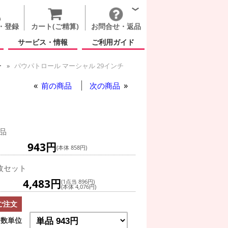
・登録
カート(ご精算)
お問合せ・返品
サービス・情報
ご利用ガイド
ー
パウパトロール マーシャル 29インチ
前の商品
次の商品
品
943円
(本体 858円)
枚セット
4,483円
(1点当 896円)
(本体 4,076円)
ご注文
数単位