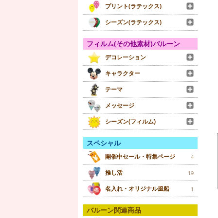
プリント(ラテックス)
シーズン(ラテックス)
フィルム(その他素材)バルーン
デコレーション
キャラクター
テーマ
メッセージ
シーズン(フィルム)
スペシャル
開催中セール・特集ページ
4
推し活
19
名入れ・オリジナル風船
1
バルーン関連商品