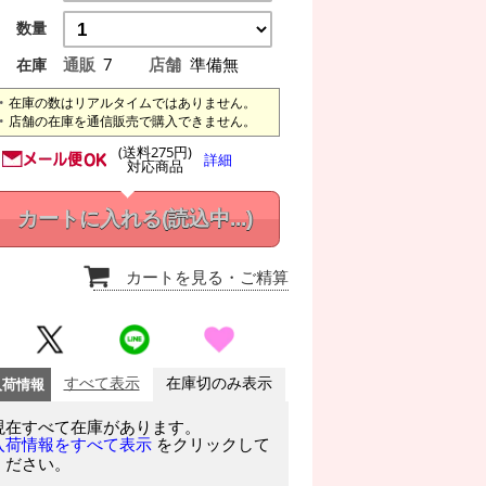
数量
通販
7
店舗
準備無
在庫
在庫の数はリアルタイムではありません。
店舗の在庫を通信販売で購入できません。
(送料275円)
詳細
対応商品
カートに入れる
(読込中...)
カートを見る
・ご精算
入荷情報
すべて表示
在庫切のみ表示
現在すべて在庫があります。
をクリックして
入荷情報をすべて表示
ください。