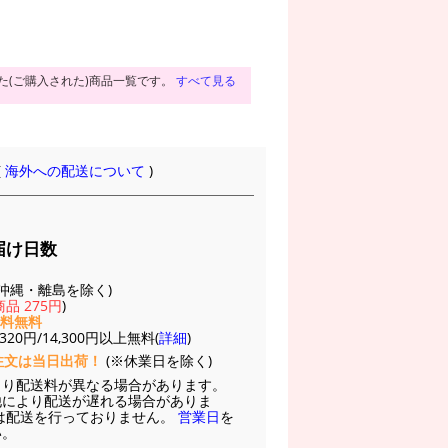
た(ご購入された)商品一覧です。
すべて見る
(
海外への配送について
)
届け日数
(※沖縄・離島を除く)
品 275円
)
送料無料
20円/14,300円以上無料(
詳細
)
注文は当日出荷！
(※休業日を除く)
より配送料が異なる場合があります。
他により配送が遅れる場合がありま
は配送を行っておりません。
営業日
を
い。