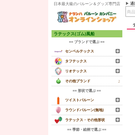
通
日本最大級のバルーン＆グッズ専門店
ラテックス(ゴム)風船
== ブランドで選ぶ ==
センペルテックス
タフテックス
リオテックス
その他ブランド
2
== 形状で選ぶ ==
ツイストバルーン
ラウンドバルーン(無地)
ラテックス・その他形状
== 季節・絵柄で選ぶ ==