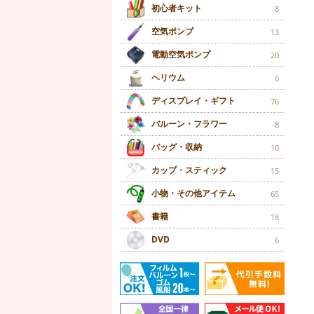
初心者キット
8
空気ポンプ
13
電動空気ポンプ
20
ヘリウム
6
ディスプレイ・ギフト
76
バルーン・フラワー
8
バッグ・収納
10
カップ・スティック
15
小物・その他アイテム
65
書籍
18
DVD
6