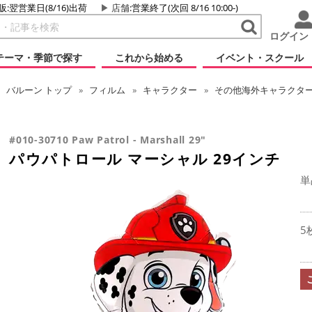
販:翌営業日(8/16)出荷
店舗
:営業終了(次回 8/16 10:00-)
ログイン
テーマ・季節で探す
これから始める
イベント・スクール
バルーン
トップ
フィルム
キャラクター
その他海外キャラクタ
#010-30710 Paw Patrol - Marshall 29"
パウパトロール マーシャル 29インチ
単
5