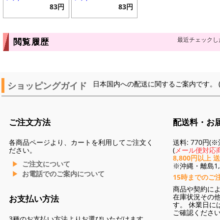
83円
83円
最近チェックし
閲覧履歴
ショッピングガイド
日本国内への配送に関するご案内です。 
ご注文方法
配送料・お
各商品ページより、カートを利用してご注文く
送料: 770円
ださい。
(
メール便対応商
8,800円以上 
ご注文について
※沖縄・離島1,3
お電話でのご案内について
15時までのご
商品や契約に
在庫状況その
お支払い方法
す。 休業日に
ご確認くださ
3種のお支払い方法よりお選びいただけます。