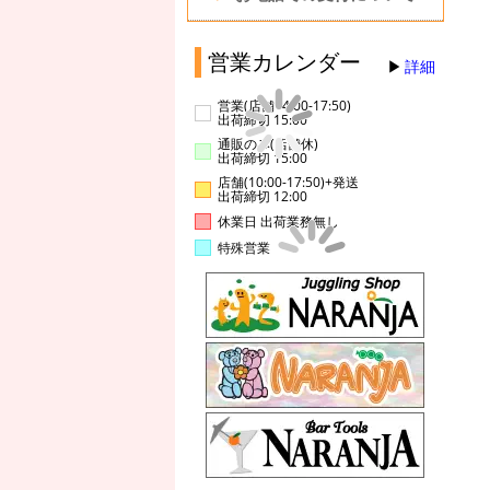
営業カレンダー
詳細
営業(店舗14:00-17:50)
出荷締切 15:00
通販のみ(店舗休)
出荷締切 15:00
店舗(10:00-17:50)+発送
出荷締切 12:00
休業日 出荷業務無し
特殊営業