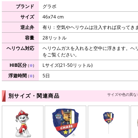
ブランド
グラボ
サイズ
46x74 cm
逆止弁
有り：空気やヘリウムは注入すれば戻ってき
容量
28リットル
ヘリウム対応
ヘリウムガスを入れると空中に浮きます。ヘ
をご覧ください。
HIB区分
Lサイズ(21-50リットル)
(
※
)
浮遊時間
5日
(
※
)
サイズや色の異な
別サイズ・関連商品