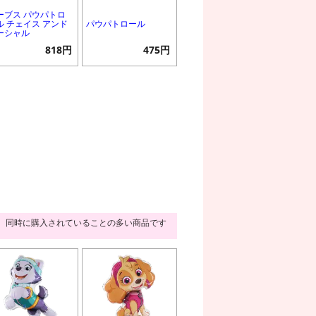
ーブス パウパトロ
ル チェイス アンド
パウパトロール
ーシャル
818円
475円
同時に購入されていることの多い商品です