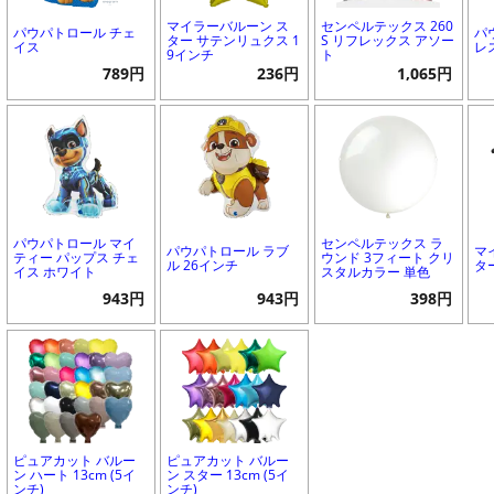
マイラーバルーン ス
センペルテックス 260
パウパトロール チェ
パ
ター サテンリュクス 1
S リフレックス アソー
イス
レ
9インチ
ト
789円
236円
1,065円
パウパトロール マイ
センペルテックス ラ
パウパトロール ラブ
マ
ティー パップス チェ
ウンド 3フィート クリ
ル 26インチ
タ
イス ホワイト
スタルカラー 単色
943円
943円
398円
ピュアカット バルー
ピュアカット バルー
ン ハート 13cm (5イ
ン スター 13cm (5イ
ンチ)
ンチ)