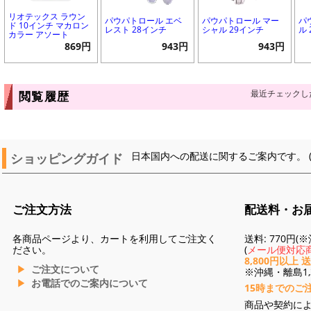
リオテックス ラウン
パウパトロール エベ
パウパトロール マー
パ
ド 10インチ マカロン
レスト 28インチ
シャル 29インチ
ル
カラー アソート
869円
943円
943円
最近チェックし
閲覧履歴
ショッピングガイド
日本国内への配送に関するご案内です。 
ご注文方法
配送料・お
各商品ページより、カートを利用してご注文く
送料: 770円
ださい。
(
メール便対応商
8,800円以上 
ご注文について
※沖縄・離島1,3
お電話でのご案内について
15時までのご
商品や契約に