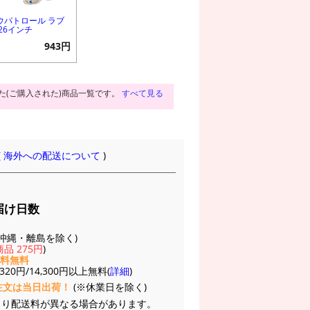
ウパトロール ラブ
 26インチ
943円
た(ご購入された)商品一覧です。
すべて見る
(
海外への配送について
)
届け日数
(※沖縄・離島を除く)
品 275円
)
送料無料
20円/14,300円以上無料(
詳細
)
注文は当日出荷！
(※休業日を除く)
より配送料が異なる場合があります。