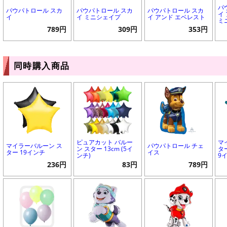
パ
パウパトロール スカ
パウパトロール スカ
パウパトロール スカ
イ
イ
イ ミニシェイプ
イ アンド エベレスト
ミ
789円
309円
353円
同時購入商品
ピュアカット バルー
マ
マイラーバルーン ス
パウパトロール チェ
ン スター 13cm (5イ
タ
ター 19インチ
イス
ンチ)
9
236円
83円
789円