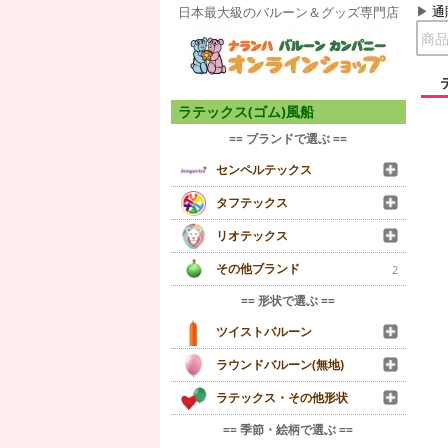
通
日本最大級のバルーン＆グッズ専門店
ラテックス(ゴム)風船
== ブランドで選ぶ ==
センペルテックス
タフテックス
リオテックス
その他ブランド
2
== 形状で選ぶ ==
ツイストバルーン
ラウンドバルーン(無地)
ラテックス・その他形状
== 季節・絵柄で選ぶ ==