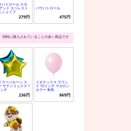
ウパトロール スカ
 アンド エベレスト
パウパトロール
ニシェイプ
279円
475円
同時に購入されていることの多い商品です
イラーバルーン ス
リオテックス ラウン
ー サテンリュクス 1
ド 10インチ マカロン
インチ
カラー 単色
236円
869円