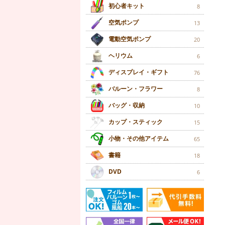
初心者キット
8
空気ポンプ
13
電動空気ポンプ
20
ヘリウム
6
ディスプレイ・ギフト
76
バルーン・フラワー
8
バッグ・収納
10
カップ・スティック
15
小物・その他アイテム
65
書籍
18
DVD
6