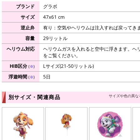
ブランド
グラボ
サイズ
47x61 cm
逆止弁
有り：空気やヘリウムは注入すれば戻ってき
容量
29リットル
ヘリウム対応
ヘリウムガスを入れると空中に浮きます。ヘ
をご覧ください。
HIB区分
Lサイズ(21-50リットル)
(
※
)
浮遊時間
5日
(
※
)
サイズや色の異な
別サイズ・関連商品