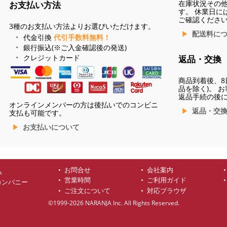
在庫状況その
お支払い方法
す。 休業日に
ご確認くださ
3種のお支払い方法よりお選びいただけます。
配送料に
代金引換
代引手数料無料！
銀行振込(※ご入金確認後の発送)
クレジットカード
返品・交換
商品到着後、8
品を除く)。 
返品手続の後
オンラインメンバーの方は後払いでのコンビニ
返品・交
支払も可能です。
お支払いについて
お問合せ
会社案内
ハ
営業時間
ご利用ガイド
カンパニー
ご注文について
対応ブラウザ
©1999-2026 NARANJA Inc. All Rights Reserved.