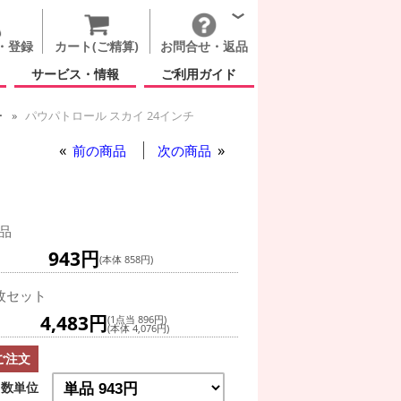
・登録
カート(ご精算)
お問合せ・返品
サービス・情報
ご利用ガイド
ー
パウパトロール スカイ 24インチ
前の商品
次の商品
品
943円
(本体 858円)
枚セット
4,483円
(1点当 896円)
(本体 4,076円)
ご注文
数単位