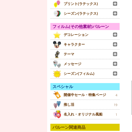
プリント(ラテックス)
シーズン(ラテックス)
フィルム(その他素材)バルーン
デコレーション
キャラクター
テーマ
メッセージ
シーズン(フィルム)
スペシャル
開催中セール・特集ページ
4
推し活
19
名入れ・オリジナル風船
1
バルーン関連商品