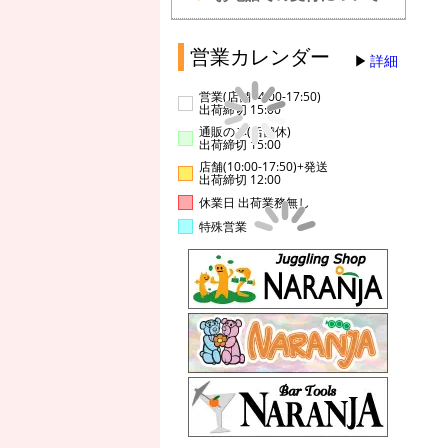
営業カレンダー
詳細
営業(店舗14:00-17:50)
出荷締切 15:00
通販のみ(店舗休)
出荷締切 15:00
店舗(10:00-17:50)+発送
出荷締切 12:00
休業日 出荷業務無し
特殊営業