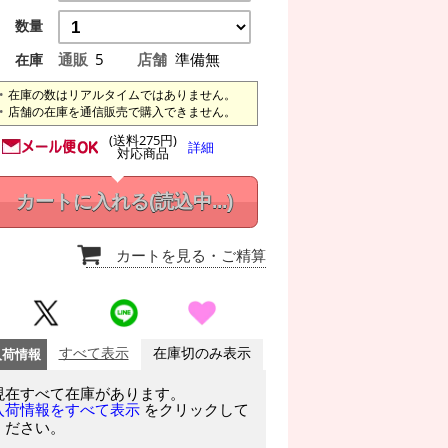
数量
通販
5
店舗
準備無
在庫
在庫の数はリアルタイムではありません。
店舗の在庫を通信販売で購入できません。
(送料275円)
詳細
対応商品
カートに入れる
(読込中...)
カートを見る
・ご精算
入荷情報
すべて表示
在庫切のみ表示
現在すべて在庫があります。
をクリックして
入荷情報をすべて表示
ください。