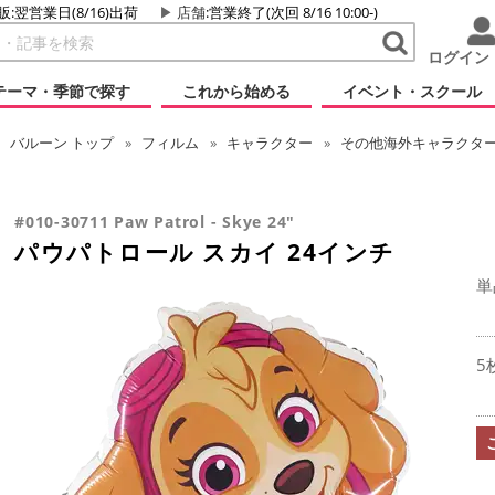
販:翌営業日(8/16)出荷
店舗
:営業終了(次回 8/16 10:00-)
ログイン
テーマ・季節で探す
これから始める
イベント・スクール
バルーン
トップ
フィルム
キャラクター
その他海外キャラクタ
#010-30711 Paw Patrol - Skye 24"
パウパトロール スカイ 24インチ
単
5