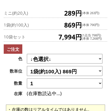
289円
ミニ(約20入)
(本体 263円)
869円
1袋(約100入)
(本体 790円)
7,994円
(1点当 798円)
10袋セット
(本体 7,268円)
ご注文
色
数単位
数量
(在庫数読込中...)
在庫
在庫の数はリアルタイムではありません。