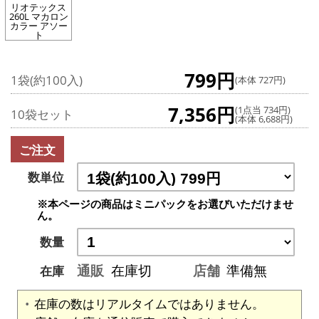
リオテックス
260L マカロン
カラー アソー
ト
799円
1袋(約100入)
(本体 727円)
7,356円
(1点当 734円)
10袋セット
(本体 6,688円)
ご注文
数単位
※本ページの商品はミニパックをお選びいただけませ
ん。
数量
通販
在庫切
店舗
準備無
在庫
在庫の数はリアルタイムではありません。