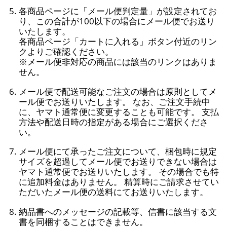
各商品ページに「メール便判定量」が設定されてお
り、この合計が100以下の場合にメール便でお送り
いたします。
各商品ページ「カートに入れる」ボタン付近のリン
クよりご確認ください。
※メール便非対応の商品には該当のリンクはありま
せん。
メール便で配送可能なご注文の場合は原則としてメ
ール便でお送りいたします。 なお、ご注文手続中
に、ヤマト通常便に変更することも可能です。 支払
方法や配送日時の指定がある場合にご選択くださ
い。
メール便にて承ったご注文について、梱包時に規定
サイズを超過してメール便でお送りできない場合は
ヤマト通常便でお送りいたします。 その場合でも特
に追加料金はありません。 精算時にご請求させてい
ただいたメール便の送料にてお送りいたします。
納品書へのメッセージの記載等、信書に該当する文
書を同梱することはできません。