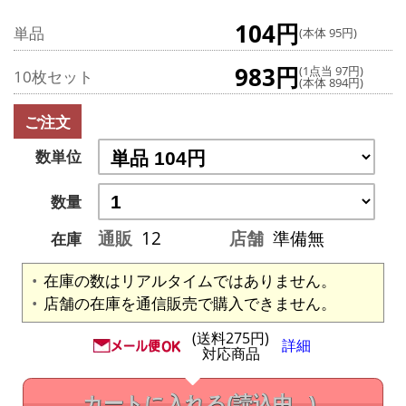
104円
単品
(本体 95円)
983円
(1点当 97円)
10枚セット
(本体 894円)
ご注文
数単位
数量
通販
12
店舗
準備無
在庫
在庫の数はリアルタイムではありません。
店舗の在庫を通信販売で購入できません。
(送料275円)
詳細
対応商品
カートに入れる
(読込中...)