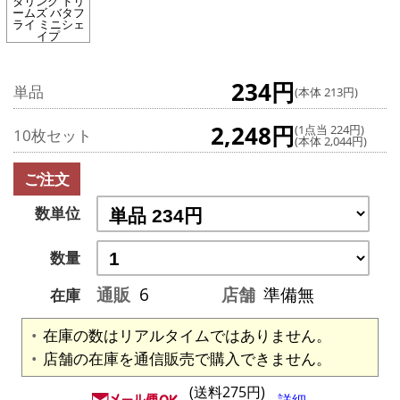
タリング ドリ
ームズ バタフ
ライ ミニシェ
イプ
234円
単品
(本体 213円)
2,248円
(1点当 224円)
10枚セット
(本体 2,044円)
ご注文
数単位
数量
通販
6
店舗
準備無
在庫
在庫の数はリアルタイムではありません。
店舗の在庫を通信販売で購入できません。
(送料275円)
詳細