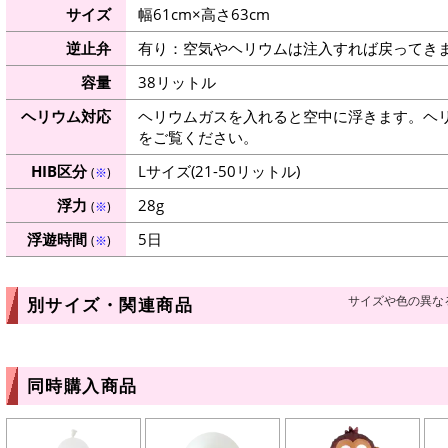
サイズ
幅61cm×高さ63cm
逆止弁
有り：空気やヘリウムは注入すれば戻ってき
容量
38リットル
ヘリウム対応
ヘリウムガスを入れると空中に浮きます。ヘ
をご覧ください。
HIB区分
Lサイズ(21-50リットル)
(
※
)
浮力
28g
(
※
)
浮遊時間
5日
(
※
)
サイズや色の異な
別サイズ・関連商品
同時購入商品