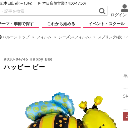
販:本日出荷(～15時)
本日店舗営業(14:00-17:50)
ログイン
テーマ・季節で探す
これから始める
イベント・スクール
バルーン
トップ
フィルム
シーズン(フィルム)
スプリング(春)・
バルーン
トップ
フィルム
テーマ
動物・虫
ハッピー ビー
#030-04745 Happy Bee
ハッピー ビー
単
5