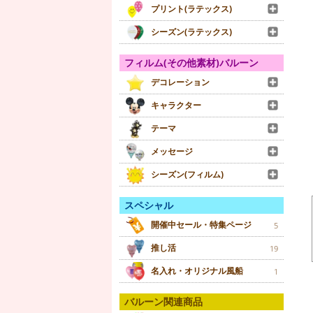
プリント(ラテックス)
シーズン(ラテックス)
フィルム(その他素材)バルーン
デコレーション
キャラクター
テーマ
メッセージ
シーズン(フィルム)
スペシャル
開催中セール・特集ページ
5
推し活
19
名入れ・オリジナル風船
1
バルーン関連商品