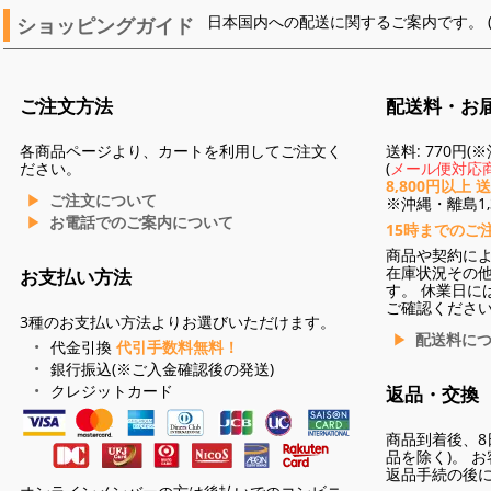
ショッピングガイド
日本国内への配送に関するご案内です。 
ご注文方法
配送料・お
各商品ページより、カートを利用してご注文く
送料: 770円
ださい。
(
メール便対応商
8,800円以上 
ご注文について
※沖縄・離島1,3
お電話でのご案内について
15時までのご
商品や契約に
在庫状況その
お支払い方法
す。 休業日に
ご確認くださ
3種のお支払い方法よりお選びいただけます。
配送料に
代金引換
代引手数料無料！
銀行振込(※ご入金確認後の発送)
クレジットカード
返品・交換
商品到着後、8
品を除く)。 
返品手続の後