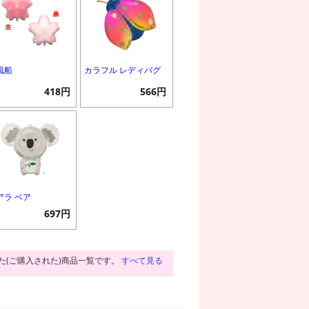
風船
カラフル レディバグ
418円
566円
アラ ベア
697円
た(ご購入された)商品一覧です。
すべて見る