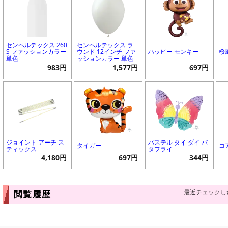
センペルテックス 260
センペルテックス ラ
S ファッションカラー
ウンド 12インチ ファ
ハッピー モンキー
桜
単色
ッションカラー 単色
983円
1,577円
697円
ジョイント アーチ ス
パステル タイ ダイ バ
タイガー
コ
ティックス
タフライ
4,180円
697円
344円
最近チェックし
閲覧履歴