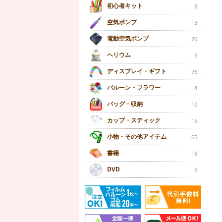
初心者キット
8
空気ポンプ
13
電動空気ポンプ
20
ヘリウム
6
ディスプレイ・ギフト
76
バルーン・フラワー
8
バッグ・収納
10
カップ・スティック
15
小物・その他アイテム
65
書籍
18
DVD
6