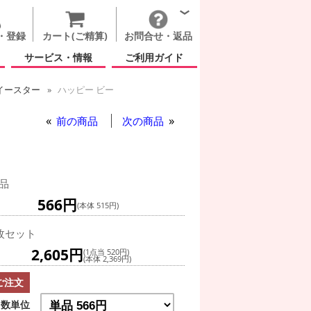
・登録
カート(ご精算)
お問合せ・返品
サービス・情報
ご利用ガイド
イースター
ハッピー ビー
前の商品
次の商品
品
566円
(本体 515円)
枚セット
2,605円
(1点当 520円)
(本体 2,369円)
ご注文
数単位