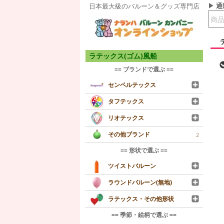
通
日本最大級のバルーン＆グッズ専門店
ラテックス(ゴム)風船
== ブランドで選ぶ ==
センペルテックス
タフテックス
リオテックス
その他ブランド
2
== 形状で選ぶ ==
ツイストバルーン
ラウンドバルーン(無地)
ラテックス・その他形状
== 季節・絵柄で選ぶ ==