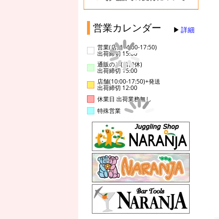
営業カレンダー
詳細
営業(店舗14:00-17:50)
出荷締切 15:00
通販のみ(店舗休)
出荷締切 15:00
店舗(10:00-17:50)+発送
出荷締切 12:00
休業日 出荷業務無し
特殊営業