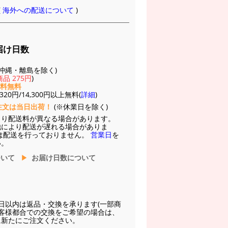
(
海外への配送について
)
届け日数
(※沖縄・離島を除く)
品 275円
)
送料無料
20円/14,300円以上無料(
詳細
)
注文は当日出荷！
(※休業日を除く)
より配送料が異なる場合があります。
他により配送が遅れる場合がありま
は配送を行っておりません。
営業日
を
い。
ついて
お届け日数について
日以内は返品・交換を承ります(一部商
お客様都合での交換をご希望の場合は、
に新たにご注文ください。