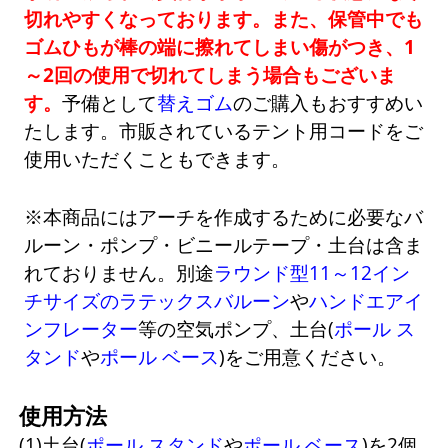
切れやすくなっております。また、保管中でも
ゴムひもが棒の端に擦れてしまい傷がつき、1
～2回の使用で切れてしまう場合もございま
す。
予備として
替えゴム
のご購入もおすすめい
たします。市販されているテント用コードをご
使用いただくこともできます。
※本商品にはアーチを作成するために必要なバ
ルーン・ポンプ・ビニールテープ・土台は含ま
れておりません。別途
ラウンド型11～12イン
チサイズのラテックスバルーン
や
ハンドエアイ
ンフレーター
等の空気ポンプ、土台(
ポール ス
タンド
や
ポール ベース
)をご用意ください。
使用方法
(1)土台(
ポール スタンド
や
ポール ベース
)を2個