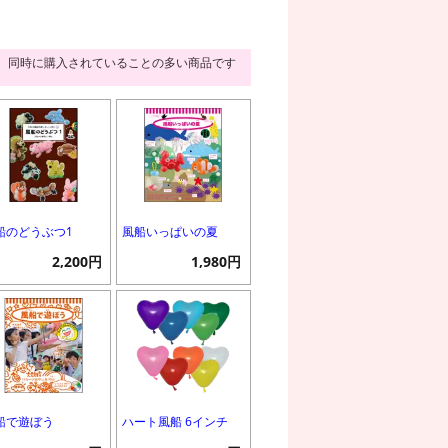
同時に購入されていることの多い商品です
船のどうぶつ1
風船いっぱいの夏
2,200円
1,980円
船で遊ぼう
ハート風船 6インチ