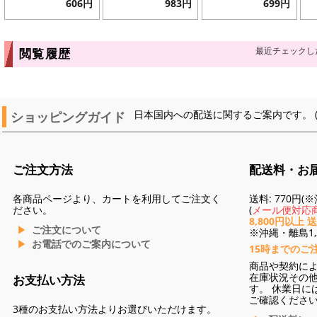
606円
983円
699円
最近チェックし
閲覧履歴
ショッピングガイド
日本国内への配送に関するご案内です。 
ご注文方法
配送料・お
各商品ページより、カートを利用してご注文く
送料: 770円
ださい。
(
メール便対応商
8,800円以上 
ご注文について
※沖縄・離島1,3
お電話でのご案内について
15時までのご
商品や契約に
在庫状況その
お支払い方法
す。 休業日に
ご確認くださ
3種のお支払い方法よりお選びいただけます。