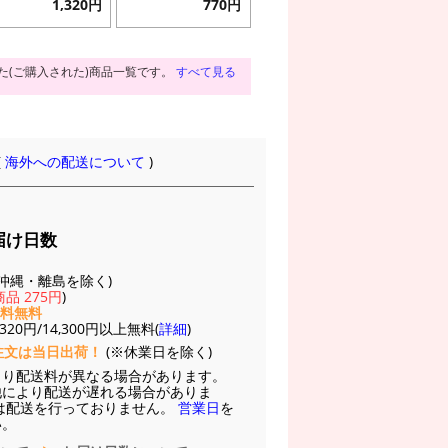
1,320円
770円
た(ご購入された)商品一覧です。
すべて見る
(
海外への配送について
)
届け日数
(※沖縄・離島を除く)
品 275円
)
送料無料
20円/14,300円以上無料(
詳細
)
注文は当日出荷！
(※休業日を除く)
より配送料が異なる場合があります。
他により配送が遅れる場合がありま
は配送を行っておりません。
営業日
を
い。