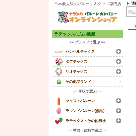
通
日本最大級のバルーン＆グッズ専門店
ラテックス(ゴム)風船
== ブランドで選ぶ ==
センペルテックス
タフテックス
リオテックス
その他ブランド
2
== 形状で選ぶ ==
ツイストバルーン
ラウンドバルーン(無地)
ラテックス・その他形状
== 季節・絵柄で選ぶ ==