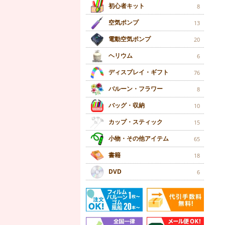
初心者キット
8
空気ポンプ
13
電動空気ポンプ
20
ヘリウム
6
ディスプレイ・ギフト
76
バルーン・フラワー
8
バッグ・収納
10
カップ・スティック
15
小物・その他アイテム
65
書籍
18
DVD
6