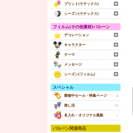
プリント(ラテックス)
シーズン(ラテックス)
フィルム(その他素材)バルーン
デコレーション
キャラクター
テーマ
メッセージ
シーズン(フィルム)
スペシャル
開催中セール・特集ページ
4
推し活
19
名入れ・オリジナル風船
1
バルーン関連商品