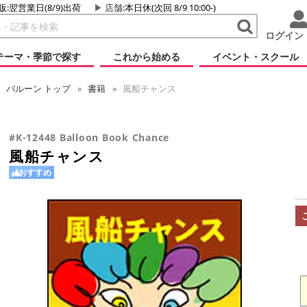
販:翌営業日(8/9)出荷
店舗
:本日休(次回 8/9 10:00-)
ログイン
テーマ・季節で探す
これから始める
イベント・スクール
バルーン
トップ
書籍
風船チャンス
#K-12448 Balloon Book Chance
風船チャンス
おすすめ