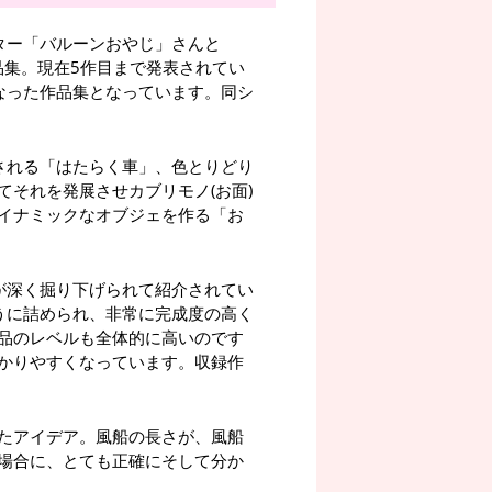
ター「バルーンおやじ」さんと
品集。現在5作目まで発表されてい
なった作品集となっています。同シ
される「はたらく車」、色とりどり
それを発展させカブリモノ(お面)
イナミックなオブジェを作る「お
が深く掘り下げられて紹介されてい
うに詰められ、非常に完成度の高く
品のレベルも全体的に高いのです
かりやすくなっています。収録作
たアイデア。風船の長さが、風船
場合に、とても正確にそして分か