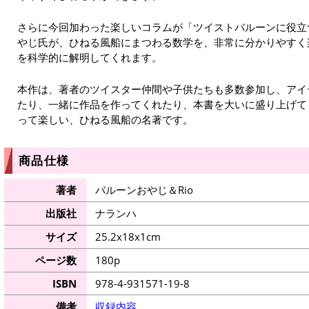
さらに今回加わった楽しいコラムが「ツイストバルーンに役立
やじ氏が、ひねる風船にまつわる数学を、非常に分かりやすく
を科学的に解明してくれます。
本作は、著者のツイスター仲間や子供たちも多数参加し、アイ
たり、一緒に作品を作ってくれたり、本書を大いに盛り上げて
って楽しい、ひねる風船の名著です。
商品仕様
著者
バルーンおやじ＆Rio
出版社
ナランハ
サイズ
25.2x18x1cm
ページ数
180p
ISBN
978-4-931571-19-8
備考
収録内容