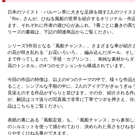
日本のツイスト・バルーン界に大きな足跡を残す2人のツイス
「Rio」さんが、ひねる風船の世界を紹介するオリジナル・作
ます。それぞれに作者の遊び心があふれ、1冊ごとに趣きの異
リーズの書籍は、下記の関連商品からご覧ください。
シリーズ3作目となる「風船チャンス」。さまざまな車が紹介
の花が咲き乱れる「お花いろいろ」、編み込んだボール、そして
まで作ってしまった「手毬・カブリンコ」、単純な素材からダ
花のトンネル」の4つのセクションから構成されています。
今回の作品の特徴は、以上の4つのテーマの中で、様々な作品
ること。シンプルな手順の中に、2人のアイデアがぎゅうぎゅ
見栄えのする作品がずらりと並びます。その分、紹介される作
が、解説はコマ送りの写真風で非常に丁寧でツボを押さえ、分
品はこちらをご覧ください。
表紙の裏にある「風船定規」も、「風船チャンス」から参加し
のシルエットを使って描かれており、決められた長さをひねる
りやすくひねる事ができます。