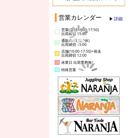
営業カレンダー
詳細
営業(店舗14:00-17:50)
出荷締切 15:00
通販のみ(店舗休)
出荷締切 15:00
店舗(10:00-17:50)+発送
出荷締切 12:00
休業日 出荷業務無し
特殊営業