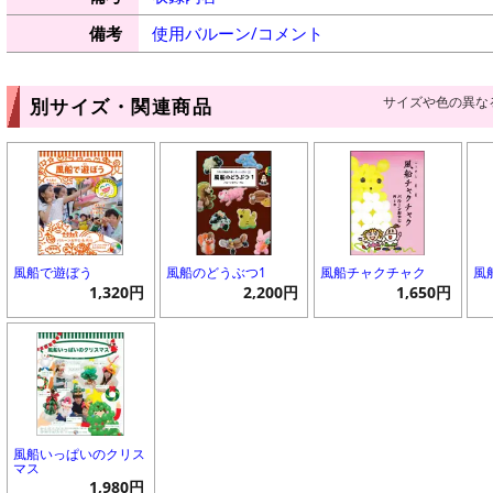
備考
使用バルーン/コメント
サイズや色の異な
別サイズ・関連商品
風船で遊ぼう
風船のどうぶつ1
風船チャクチャク
風
1,320円
2,200円
1,650円
風船いっぱいのクリス
マス
1,980円