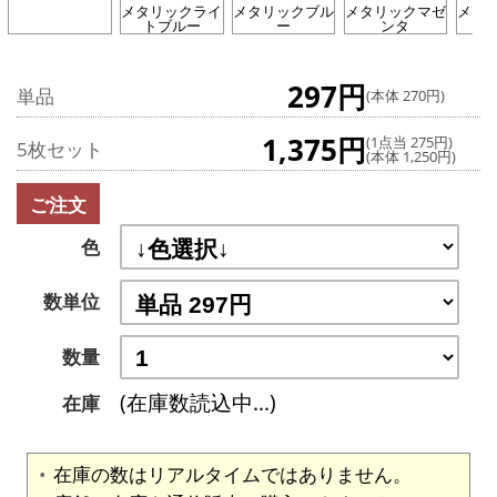
メタリックライ
メタリックブル
メタリックマゼ
メタ
トブルー
ー
ンタ
ト
297円
単品
(本体 270円)
1,375円
(1点当 275円)
5枚セット
(本体 1,250円)
ご注文
色
数単位
数量
(在庫数読込中...)
在庫
在庫の数はリアルタイムではありません。