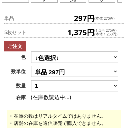
ド
ンタ
ク
ト
297円
単品
(本体 270円)
1,375円
(1点当 275円)
5枚セット
(本体 1,250円)
ご注文
色
数単位
数量
(在庫数読込中...)
在庫
在庫の数はリアルタイムではありません。
店舗の在庫を通信販売で購入できません。