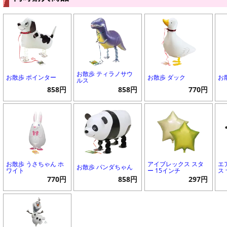
お散歩 ティラノサウ
お散歩 ポインター
お散歩 ダック
お
ルス
858円
858円
770円
お散歩 うさちゃん ホ
アイブレックス スタ
エ
お散歩 パンダちゃん
ワイト
ー 15インチ
ス
770円
858円
297円