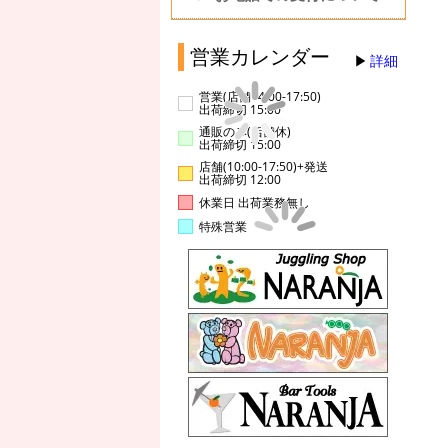
営業カレンダー
詳細
営業(店舗14:00-17:50)
出荷締切 15:00
通販のみ(店舗休)
出荷締切 15:00
店舗(10:00-17:50)+発送
出荷締切 12:00
休業日 出荷業務無し
特殊営業