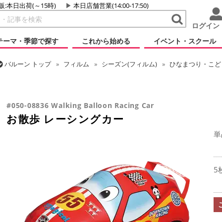
販:本日出荷(～15時)
本日店舗営業(14:00-17:50)
ログイン
テーマ・季節で探す
これから始める
イベント・スクール
バルーン
トップ
フィルム
シーズン(フィルム)
ひなまつり・こど
バルーン
トップ
フィルム
テーマ
乗り物・スポーツ
お散歩 
バルーン
トップ
フィルム
テーマ
お散歩・エアウォーカー
お
#050-08836 Walking Balloon Racing Car
お散歩 レーシングカー
単
5