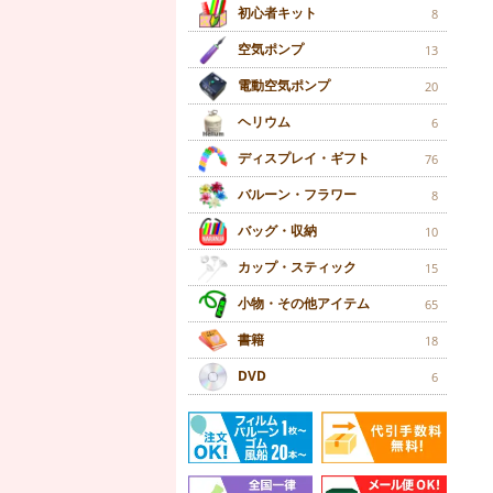
初心者キット
8
空気ポンプ
13
電動空気ポンプ
20
ヘリウム
6
ディスプレイ・ギフト
76
バルーン・フラワー
8
バッグ・収納
10
カップ・スティック
15
小物・その他アイテム
65
書籍
18
DVD
6