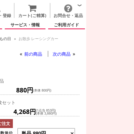
・登録
カート(ご精算)
お問合せ・返品
サービス・情報
ご利用ガイド
もの日
お散歩 レーシングカー
レーシングカー
散歩 レーシングカー
前の商品
次の商品
品
880円
(本体 800円)
枚セット
4,268円
(1点当 853円)
(本体 3,880円)
ご注文
数単位