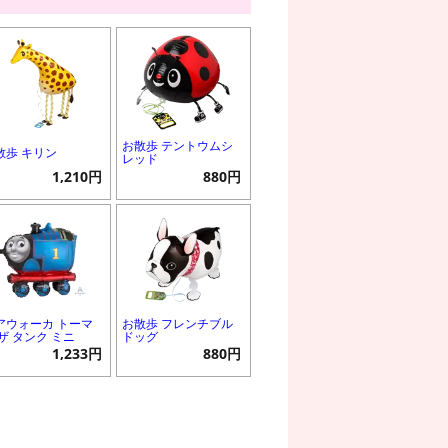
お散歩 テントウムシ
散歩 キリン
レッド
1,210円
880円
アウォーカ トーマ
お散歩 フレンチブル
 ザ タンク ミニ
ドッグ
1,233円
880円