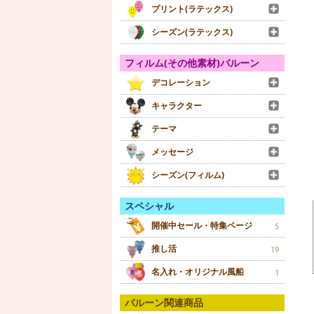
プリント(ラテックス)
シーズン(ラテックス)
フィルム(その他素材)バルーン
デコレーション
キャラクター
テーマ
メッセージ
シーズン(フィルム)
スペシャル
開催中セール・特集ページ
5
推し活
19
名入れ・オリジナル風船
1
バルーン関連商品