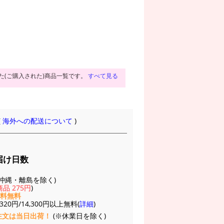
た(ご購入された)商品一覧です。
すべて見る
(
海外への配送について
)
届け日数
(※沖縄・離島を除く)
品 275円
)
送料無料
20円/14,300円以上無料(
詳細
)
注文は当日出荷！
(※休業日を除く)