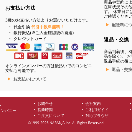
商品や契約に
在庫状況その
お支払い方法
す。 休業日に
ご確認くださ
3種のお支払い方法よりお選びいただけます。
配送料に
代金引換
代引手数料無料！
銀行振込(※ご入金確認後の発送)
クレジットカード
返品・交換
商品到着後、8
品を除く)。 
返品手続の後
オンラインメンバーの方は後払いでのコンビニ
返品・交
支払も可能です。
お支払いについて
お問合せ
会社案内
ハ
営業時間
ご利用ガイド
カンパニー
ご注文について
対応ブラウザ
©1999-2026 NARANJA Inc. All Rights Reserved.