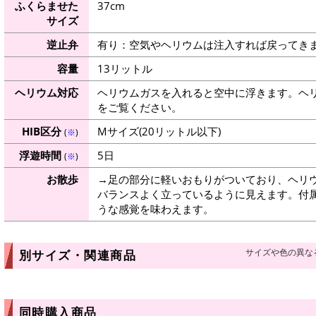
ふくらませた
37cm
サイズ
逆止弁
有り：空気やヘリウムは注入すれば戻ってき
容量
13リットル
ヘリウム対応
ヘリウムガスを入れると空中に浮きます。ヘ
をご覧ください。
HIB区分
Mサイズ(20リットル以下)
(
※
)
浮遊時間
5日
(
※
)
お散歩
→足の部分に軽いおもりがついており、ヘリ
バランスよく立っているように見えます。付
うな感覚を味わえます。
サイズや色の異な
別サイズ・関連商品
同時購入商品