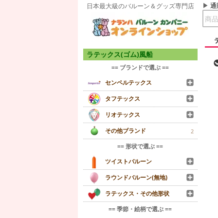
通
日本最大級のバルーン＆グッズ専門店
ラテックス(ゴム)風船
== ブランドで選ぶ ==
センペルテックス
タフテックス
リオテックス
その他ブランド
2
== 形状で選ぶ ==
ツイストバルーン
ラウンドバルーン(無地)
ラテックス・その他形状
== 季節・絵柄で選ぶ ==