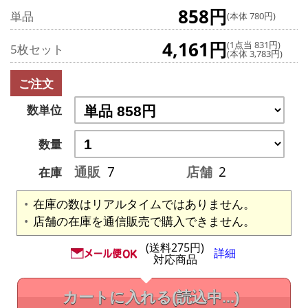
858円
単品
(本体 780円)
4,161円
(1点当 831円)
5枚セット
(本体 3,783円)
ご注文
数単位
数量
通販
7
店舗
2
在庫
在庫の数はリアルタイムではありません。
店舗の在庫を通信販売で購入できません。
(送料275円)
詳細
対応商品
カートに入れる
(読込中...)