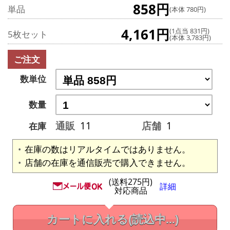
858円
単品
(本体 780円)
4,161円
(1点当 831円)
5枚セット
(本体 3,783円)
ご注文
数単位
数量
通販
11
店舗
1
在庫
在庫の数はリアルタイムではありません。
店舗の在庫を通信販売で購入できません。
(送料275円)
詳細
対応商品
カートに入れる
(読込中...)