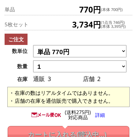
770円
単品
(本体 700円)
3,734円
(1点当 746円)
5枚セット
(本体 3,395円)
ご注文
数単位
数量
通販
3
店舗
2
在庫
在庫の数はリアルタイムではありません。
店舗の在庫を通信販売で購入できません。
(送料275円)
詳細
対応商品
カートに入れる
(読込中...)