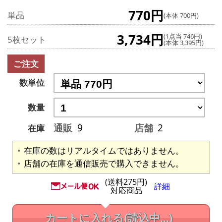
770円
単品
(本体 700円)
3,734円
(1点当 746円)
5枚セット
(本体 3,395円)
ご注文
数単位
数量
通販
9
店舗
2
在庫
在庫の数はリアルタイムではありません。
店舗の在庫を通信販売で購入できません。
(送料275円)
詳細
対応商品
カートに入れる
(読込中...)