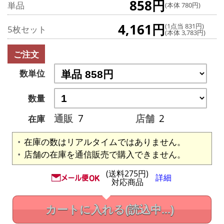
858円
単品
(本体 780円)
4,161円
(1点当 831円)
5枚セット
(本体 3,783円)
ご注文
数単位
数量
通販
7
店舗
2
在庫
在庫の数はリアルタイムではありません。
店舗の在庫を通信販売で購入できません。
(送料275円)
詳細
対応商品
カートに入れる
(読込中...)