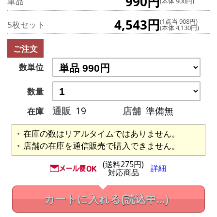
990円
単品
(本体 900円)
4,543円
(1点当 908円)
5枚セット
(本体 4,130円)
ご注文
数単位
数量
通販
19
店舗
準備無
在庫
在庫の数はリアルタイムではありません。
店舗の在庫を通信販売で購入できません。
(送料275円)
詳細
対応商品
カートに入れる
(読込中...)