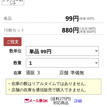
ス ラブユー 4イ
ンチ
99円
単品
(本体 90円)
880円
(1点当 88円)
10枚セット
(本体 800円)
ご注文
数単位
数量
通販
3
店舗
準備無
在庫
在庫の数はリアルタイムではありません。
店舗の在庫を通信販売で購入できません。
(送料275円)
詳細
対応商品