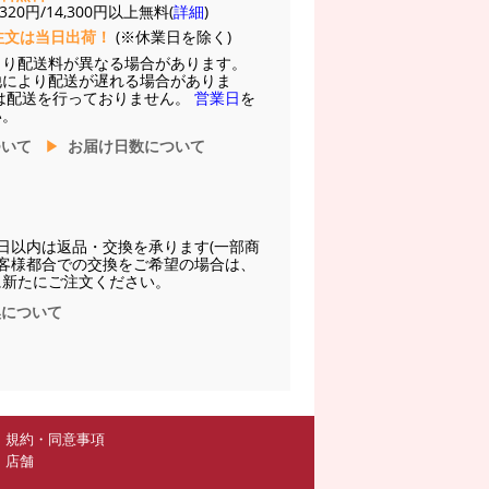
20円/14,300円以上無料(
詳細
)
注文は当日出荷！
(※休業日を除く)
より配送料が異なる場合があります。
他により配送が遅れる場合がありま
は配送を行っておりません。
営業日
を
い。
ついて
お届け日数について
日以内は返品・交換を承ります(一部商
お客様都合での交換をご希望の場合は、
に新たにご注文ください。
換について
規約・同意事項
店舗