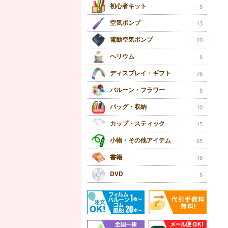
初心者キット
8
空気ポンプ
13
電動空気ポンプ
20
ヘリウム
6
ディスプレイ・ギフト
76
バルーン・フラワー
8
バッグ・収納
10
カップ・スティック
15
小物・その他アイテム
65
書籍
18
DVD
6