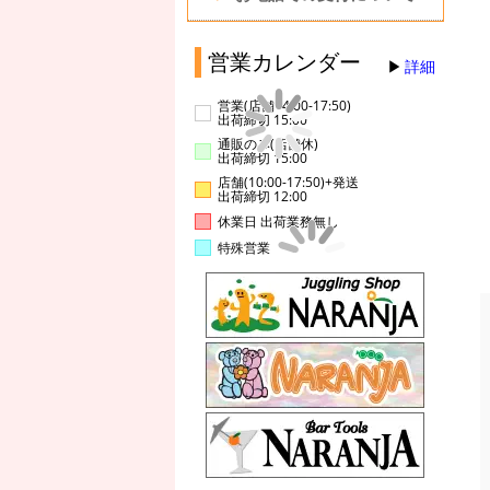
営業カレンダー
詳細
営業(店舗14:00-17:50)
出荷締切 15:00
通販のみ(店舗休)
出荷締切 15:00
店舗(10:00-17:50)+発送
出荷締切 12:00
休業日 出荷業務無し
特殊営業