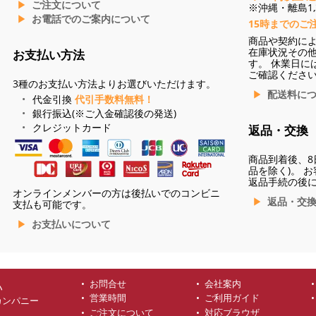
ご注文について
※沖縄・離島1,3
お電話でのご案内について
15時までのご
商品や契約に
在庫状況その
お支払い方法
す。 休業日に
ご確認くださ
3種のお支払い方法よりお選びいただけます。
配送料に
代金引換
代引手数料無料！
銀行振込(※ご入金確認後の発送)
クレジットカード
返品・交換
商品到着後、8
品を除く)。 
返品手続の後
オンラインメンバーの方は後払いでのコンビニ
返品・交
支払も可能です。
お支払いについて
お問合せ
会社案内
ハ
営業時間
ご利用ガイド
カンパニー
ご注文について
対応ブラウザ