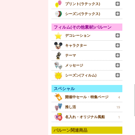
プリント(ラテックス)
シーズン(ラテックス)
フィルム(その他素材)バルーン
デコレーション
キャラクター
テーマ
メッセージ
シーズン(フィルム)
スペシャル
開催中セール・特集ページ
4
推し活
19
名入れ・オリジナル風船
1
バルーン関連商品