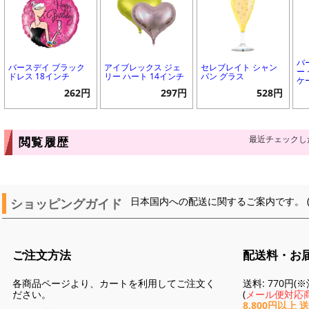
バ
バースデイ ブラック
アイブレックス ジェ
セレブレイト シャン
ー
ドレス 18インチ
リー ハート 14インチ
パン グラス
ケ
262円
297円
528円
最近チェックし
閲覧履歴
ショッピングガイド
日本国内への配送に関するご案内です。 
ご注文方法
配送料・お
各商品ページより、カートを利用してご注文く
送料: 770円
ださい。
(
メール便対応商
8,800円以上 