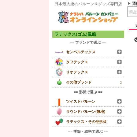
通
日本最大級のバルーン＆グッズ専門店
ラテックス(ゴム)風船
== ブランドで選ぶ ==
センペルテックス
タフテックス
リオテックス
その他ブランド
2
== 形状で選ぶ ==
ツイストバルーン
ラウンドバルーン(無地)
ラテックス・その他形状
== 季節・絵柄で選ぶ ==