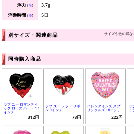
浮力
3.7g
(
※
)
浮遊時間
5日
(
※
)
サイズや色の異な
別サイズ・関連商品
同時購入商品
ラブ ユー ロマンティ
ラブ ユー レッド リボ
バレンタインズ スプ
ラ
ック ローズ ハート 17
ン 9インチ
リンクルズ 18インチ
ト
インチ
312円
78円
222円