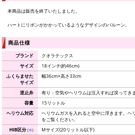
本商品は販売を終了いたしました。
ハートにリボンがかかっているようなデザインのバルーン。
商品仕様
ブランド
クオラテックス
サイズ
18インチ(約46cm)
ふくらませた
幅36cm×高さ33cm
サイズ
逆止弁
有り：空気やヘリウムは注入すれば戻ってき
容量
15リットル
ヘリウム対応
ヘリウムガスを入れると空中に浮きます。ヘ
をご覧ください。
HIB区分
Mサイズ(20リットル以下)
(
※
)