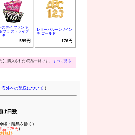
ースデイ ファンキ
レターバルーン 7イン
 ゼブラ ストライプ
チ ゴールド
ーキ
599円
176円
た(ご購入された)商品一覧です。
すべて見る
(
海外への配送について
)
届け日数
(※沖縄・離島を除く)
品 275円
)
送料無料