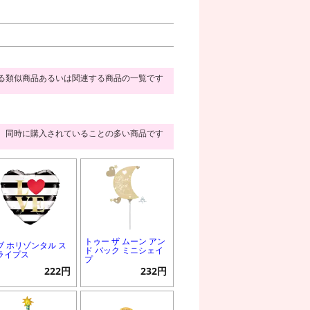
る類似商品あるいは関連する商品の一覧です
同時に購入されていることの多い商品です
トゥー ザ ムーン アン
ブ ホリゾンタル ス
ド バック ミニシェイ
ライプス
プ
222円
232円