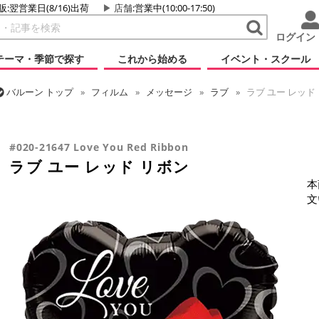
販:翌営業日(8/16)出荷
店舗
:営業中(10:00-17:50)
ログイン
テーマ・季節で探す
これから始める
イベント・スクール
バルーン
トップ
フィルム
メッセージ
ラブ
ラブ ユー レッド
バルーン
トップ
フィルム
シーズン(フィルム)
バレンタイン
#020-21647 Love You Red Ribbon
ラブ ユー レッド リボン
本
文