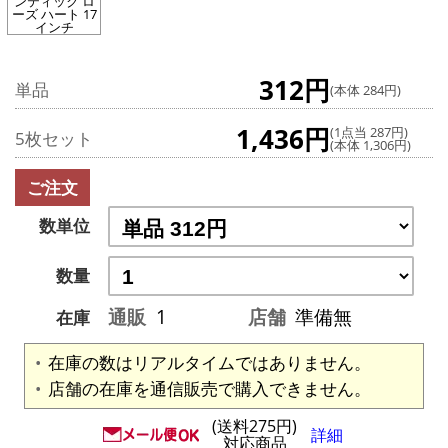
ンティック ロ
ーズ ハート 17
インチ
312円
単品
(本体 284円)
1,436円
(1点当 287円)
5枚セット
(本体 1,306円)
ご注文
数単位
数量
通販
1
店舗
準備無
在庫
在庫の数はリアルタイムではありません。
店舗の在庫を通信販売で購入できません。
(送料275円)
詳細
対応商品