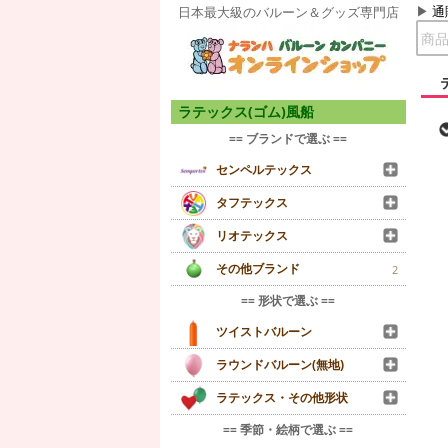
通
日本最大級のバルーン＆グッズ専門店
ラテックス(ゴム)風船
== ブランドで選ぶ ==
センペルテックス
タフテックス
リオテックス
その他ブランド
2
== 形状で選ぶ ==
ツイストバルーン
ラウンドバルーン(無地)
ラテックス・その他形状
== 季節・絵柄で選ぶ ==