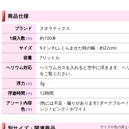
商品仕様
ブランド
クオラテックス
1袋入数
約100本
(
※
)
サイズ
9インチ(ふくらませた時の幅：約22cm)
容量
7リットル
ヘリウム対応
ヘリウムガスを入れると空中に浮きます。ヘ
をご覧ください。
浮力
3g
(
※
)
浮遊時間
12時間
(
※
)
アソート内容
(色には不足・偏りがあります) ダークブルー / グ
色
ンジ / ピンク / ホワイト
(
※
)
サイズや色の異な
別サイズ・関連商品