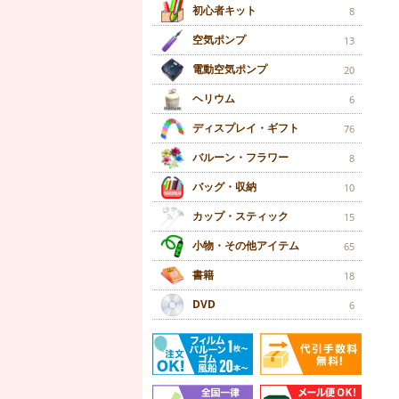
初心者キット
8
空気ポンプ
13
電動空気ポンプ
20
ヘリウム
6
ディスプレイ・ギフト
76
バルーン・フラワー
8
バッグ・収納
10
カップ・スティック
15
小物・その他アイテム
65
書籍
18
DVD
6