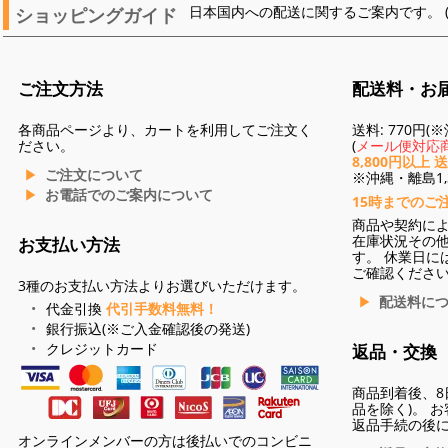
ショッピングガイド
日本国内への配送に関するご案内です。 
ご注文方法
配送料・お
各商品ページより、カートを利用してご注文く
送料: 770円
ださい。
(
メール便対応商
8,800円以上 
ご注文について
※沖縄・離島1,3
お電話でのご案内について
15時までのご
商品や契約に
在庫状況その
お支払い方法
す。 休業日に
ご確認くださ
3種のお支払い方法よりお選びいただけます。
配送料に
代金引換
代引手数料無料！
銀行振込(※ご入金確認後の発送)
クレジットカード
返品・交換
商品到着後、8
品を除く)。 
返品手続の後
オンラインメンバーの方は後払いでのコンビニ