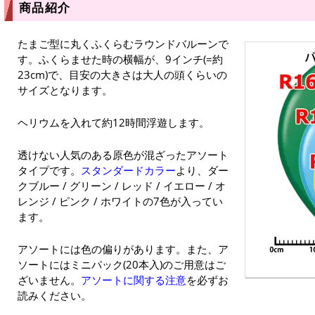
商品紹介
たまご型に丸くふくらむラウンドバルーンで
す。ふくらませた時の横幅が、9インチ(=約
23cm)で、目安の大きさは大人の頭くらいの
サイズとなります。
ヘリウムを入れて約12時間浮遊します。
透けない人気のある原色が混ざったアソート
タイプです。
スタンダードカラー
より、ダー
クブルー / グリーン / レッド / イエロー / オ
レンジ / ピンク / ホワイトの7色が入ってい
ます。
アソートには色の偏りがあります。また、ア
ソートにはミニパック(20本入)のご用意はご
ざいません。
アソートに関する注意
を必ずお
読みください。