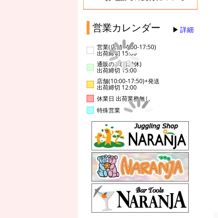
営業カレンダー
詳細
営業(店舗14:00-17:50)
出荷締切 15:00
通販のみ(店舗休)
出荷締切 15:00
店舗(10:00-17:50)+発送
出荷締切 12:00
休業日 出荷業務無し
特殊営業