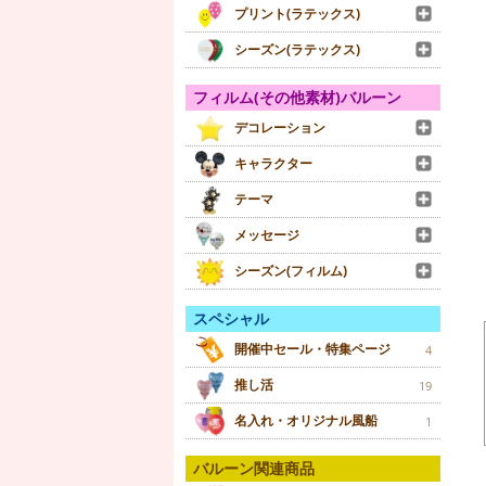
プリント(ラテックス)
シーズン(ラテックス)
フィルム(その他素材)バルーン
デコレーション
キャラクター
テーマ
メッセージ
シーズン(フィルム)
スペシャル
開催中セール・特集ページ
4
推し活
19
名入れ・オリジナル風船
1
バルーン関連商品