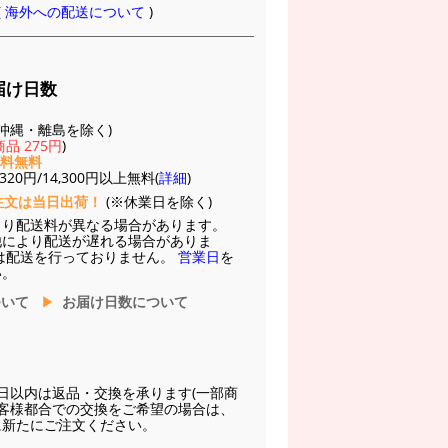
(
海外への配送について
)
届け日数
(※沖縄・離島を除く)
品 275円
)
送料無料
20円/14,300円以上無料(
詳細
)
注文は当日出荷！
(※休業日を除く)
より配送料が異なる場合があります。
他により配送が遅れる場合がありま
は配送を行っておりません。
営業日
を
い。
ついて
お届け日数について
日以内は返品・交換を承ります(一部商
お客様都合での交換をご希望の場合は、
に新たにご注文ください。