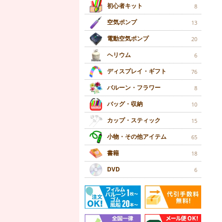
初心者キット
8
空気ポンプ
13
電動空気ポンプ
20
ヘリウム
6
ディスプレイ・ギフト
76
バルーン・フラワー
8
バッグ・収納
10
カップ・スティック
15
小物・その他アイテム
65
書籍
18
DVD
6