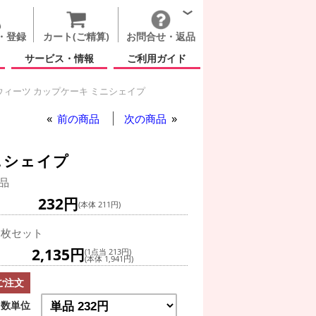
・登録
カート(ご精算)
お問合せ・返品
サービス・情報
ご利用ガイド
ウィーツ カップケーキ ミニシェイプ
前の商品
次の商品
ニシェイプ
品
232円
(本体 211円)
0枚セット
2,135円
(1点当 213円)
(本体 1,941円)
ご注文
数単位