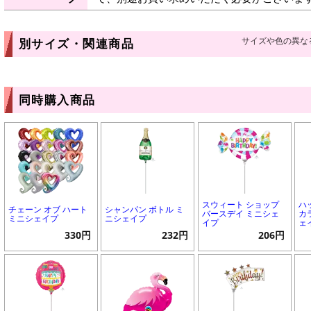
サイズや色の異な
別サイズ・関連商品
同時購入商品
スウィート ショップ
ハ
チェーン オブ ハート
シャンパン ボトル ミ
バースデイ ミニシェ
カ
ミニシェイプ
ニシェイプ
イプ
ェ
330円
232円
206円