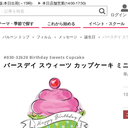
販:本日出荷(～15時)
本日店舗営業(14:00-17:50)
ログイン
テーマ・季節で探す
これから始める
イベント・スクール
バルーン
トップ
フィルム
メッセージ
誕生日
バースデイ ス
#030-32620 Birthday Sweets Cupcake
バースデイ スウィーツ カップケーキ ミ
単
1