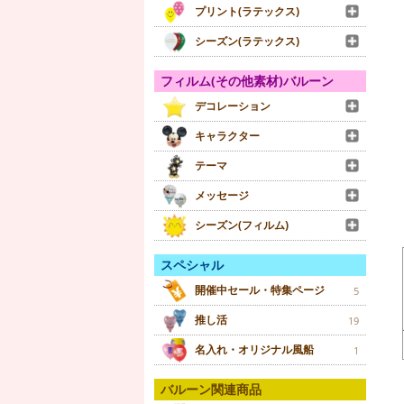
プリント(ラテックス)
シーズン(ラテックス)
フィルム(その他素材)バルーン
デコレーション
キャラクター
テーマ
メッセージ
シーズン(フィルム)
スペシャル
開催中セール・特集ページ
5
推し活
19
名入れ・オリジナル風船
1
バルーン関連商品