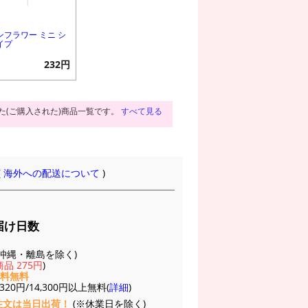
ンフラワー ミニ シ
イプ
232円
た(ご購入された)商品一覧です。
すべて見る
(
海外への配送について
)
届け日数
(※沖縄・離島を除く)
品 275円
)
送料無料
20円/14,300円以上無料(
詳細
)
注文は当日出荷！
(※休業日を除く)