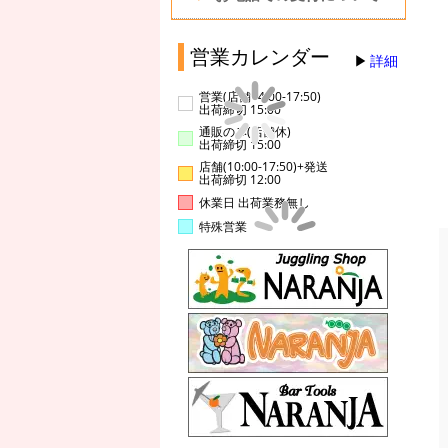
営業カレンダー
詳細
営業(店舗14:00-17:50)
出荷締切 15:00
通販のみ(店舗休)
出荷締切 15:00
店舗(10:00-17:50)+発送
出荷締切 12:00
休業日 出荷業務無し
特殊営業