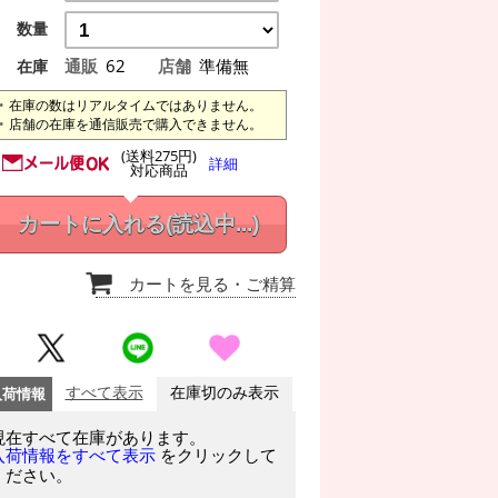
数量
通販
62
店舗
準備無
在庫
在庫の数はリアルタイムではありません。
店舗の在庫を通信販売で購入できません。
(送料275円)
詳細
対応商品
カートに入れる
(読込中...)
カートを見る
・ご精算
入荷情報
すべて表示
在庫切のみ表示
現在すべて在庫があります。
をクリックして
入荷情報をすべて表示
ください。