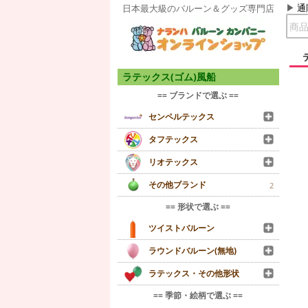
通
日本最大級のバルーン＆グッズ専門店
ラテックス(ゴム)風船
== ブランドで選ぶ ==
センペルテックス
タフテックス
リオテックス
その他ブランド
2
== 形状で選ぶ ==
ツイストバルーン
ラウンドバルーン(無地)
ラテックス・その他形状
== 季節・絵柄で選ぶ ==