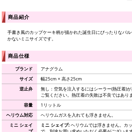
商品紹介
手書き風のカップケーキ柄が描かれた誕生日にぴったりなバル
かないミニサイズです。
商品仕様
ブランド
アナグラム
サイズ
幅25cm × 高さ25cm
逆止弁
無し：空気を注入するにはシーラー(熱圧着)
ご覧ください。熱圧着の失敗は不良ではありま
容量
1リットル
ヘリウム対応
ヘリウムガスを入れても浮きません。
ミニ シェイ
ミニ シェイプ:
ヘリウムでは浮きません。カッ
プ
で、別途お買い求めいただく必要がございま