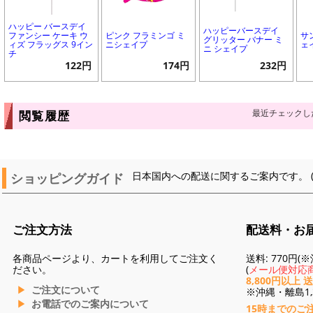
ハッピー バースデイ
ハッピーバースデイ
ファンシー ケーキ ウ
ピンク フラミンゴ ミ
サ
グリッター バナー ミ
ィズ フラッグス 9イン
ニシェイプ
ェ
ニ シェイプ
チ
122円
174円
232円
最近チェックし
閲覧履歴
ショッピングガイド
日本国内への配送に関するご案内です。 
ご注文方法
配送料・お
各商品ページより、カートを利用してご注文く
送料: 770円
ださい。
(
メール便対応商
8,800円以上 
ご注文について
※沖縄・離島1,3
お電話でのご案内について
15時までのご