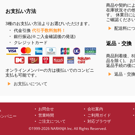
商品や契約に
在庫状況その
お支払い方法
す。 休業日に
ご確認くださ
3種のお支払い方法よりお選びいただけます。
配送料に
代金引換
代引手数料無料！
銀行振込(※ご入金確認後の発送)
クレジットカード
返品・交換
商品到着後、8
品を除く)。 
返品手続の後
オンラインメンバーの方は後払いでのコンビニ
返品・交
支払も可能です。
お支払いについて
お問合せ
会社案内
ハ
営業時間
ご利用ガイド
カンパニー
ご注文について
対応ブラウザ
©1999-2026 NARANJA Inc. All Rights Reserved.