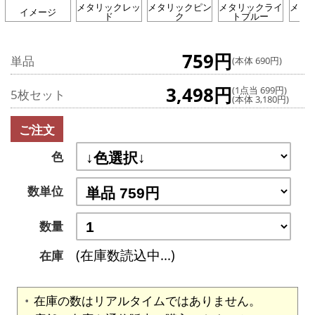
メタリックレッ
メタリックピン
メタリックライ
メタ
イメージ
ド
ク
トブルー
759円
単品
(本体 690円)
3,498円
(1点当 699円)
5枚セット
(本体 3,180円)
ご注文
色
数単位
数量
(在庫数読込中...)
在庫
在庫の数はリアルタイムではありません。