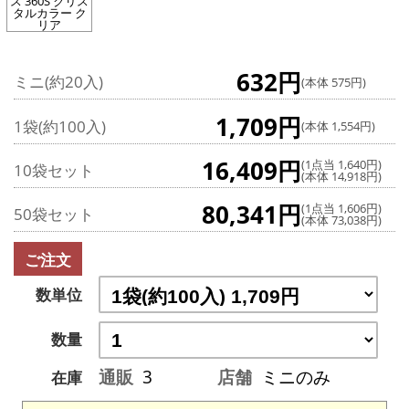
ス 360S クリス
タルカラー ク
リア
632円
ミニ(約20入)
(本体 575円)
1,709円
1袋(約100入)
(本体 1,554円)
16,409円
(1点当 1,640円)
10袋セット
(本体 14,918円)
80,341円
(1点当 1,606円)
50袋セット
(本体 73,038円)
ご注文
数単位
数量
通販
3
店舗
ミニのみ
在庫