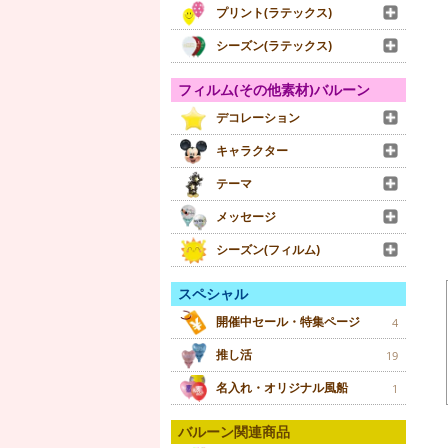
プリント(ラテックス)
シーズン(ラテックス)
フィルム(その他素材)バルーン
デコレーション
キャラクター
テーマ
メッセージ
シーズン(フィルム)
スペシャル
開催中セール・特集ページ
4
推し活
19
名入れ・オリジナル風船
1
バルーン関連商品