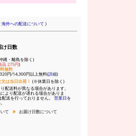
(
海外への配送について
)
届け日数
(※沖縄・離島を除く)
品 275円
)
送料無料
20円/14,300円以上無料(
詳細
)
注文は当日出荷！
(※休業日を除く)
より配送料が異なる場合があります。
他により配送が遅れる場合がありま
は配送を行っておりません。
営業日
を
い。
ついて
お届け日数について