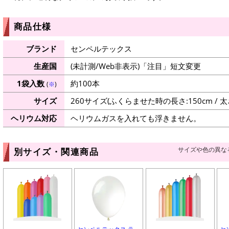
商品仕様
ブランド
センペルテックス
生産国
(未計測/Web非表示)「注目」短文変更
1袋入数
約100本
(
※
)
サイズ
260サイズ(ふくらませた時の長さ:150cm / 太さ
ヘリウム対応
ヘリウムガスを入れても浮きません。
サイズや色の異な
別サイズ・関連商品