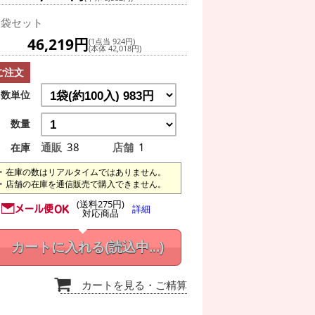
0袋セット
46,219円
(1点当 924円)
(本体 42,018円)
ご注文
数単位
数量
通販
38
店舗
1
在庫
在庫の数はリアルタイムではありません。
店舗の在庫を通信販売で購入できません。
(送料275円)
詳細
対応商品
カートに入れる
(読込中...)
カートを見る
・ご精算