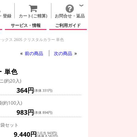
・登録
カート(ご精算)
お問合せ・返品
サービス・情報
ご利用ガイド
ックス 260S クリスタルカラー 単色
クス 260S クリスタルカラー 単色
前の商品
次の商品
 単色
ニ(約20入)
364円
(本体 331円)
袋(約100入)
983円
(本体 894円)
0袋セット
9,440円
(1点当 943円)
(本体 8,582円)