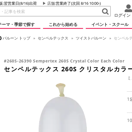
販:翌営業日(8/16)出荷
店舗
:営業終了(次回 8/16 10:00-)
ログイン
テーマ・季節で探す
これから始める
イベント・スクール
バルーン
トップ
センペルテックス
ツイストバルーン
センペルテ
バルーン
トップ
ツイストバルーン
260 (標準サイズ)
センペルテッ
#260S-26390 Sempertex 260S Crystal Color Each Color
センペルテックス 260S クリスタルカラー
ミ
1
1