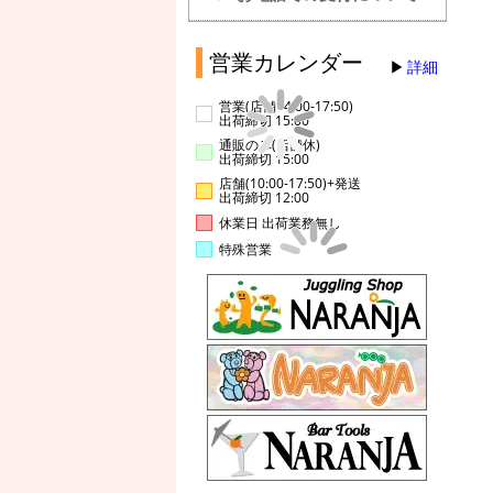
営業カレンダー
詳細
営業(店舗14:00-17:50)
出荷締切 15:00
通販のみ(店舗休)
出荷締切 15:00
店舗(10:00-17:50)+発送
出荷締切 12:00
休業日 出荷業務無し
特殊営業