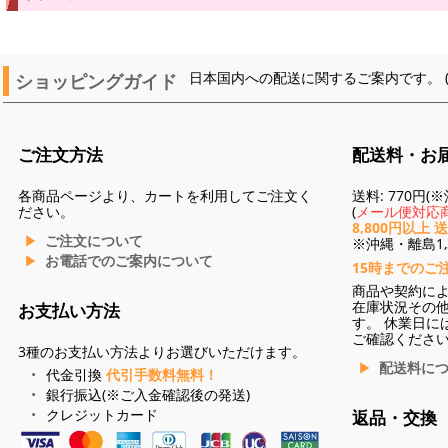
ショッピングガイド
日本国内への配送に関するご案内です。 
ご注文方法
配送料・お
各商品ページより、カートを利用してご注文く
送料: 770円
ださい。
(
メール便対応商
8,800円以上 
ご注文について
※沖縄・離島1,3
お電話でのご案内について
15時までのご
商品や契約に
在庫状況その
お支払い方法
す。 休業日に
ご確認くださ
3種のお支払い方法よりお選びいただけます。
配送料に
代金引換
代引手数料無料！
銀行振込(※ご入金確認後の発送)
クレジットカード
返品・交換