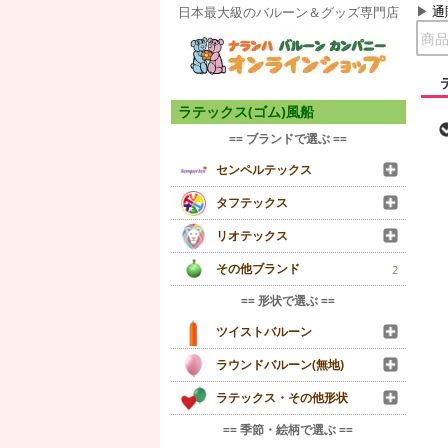
通
日本最大級のバルーン＆グッズ専門店
ラテックス(ゴム)風船
== ブランドで選ぶ ==
センペルテックス
タフテックス
リオテックス
その他ブランド
2
== 形状で選ぶ ==
ツイストバルーン
ラウンドバルーン(無地)
ラテックス・その他形状
== 季節・絵柄で選ぶ ==