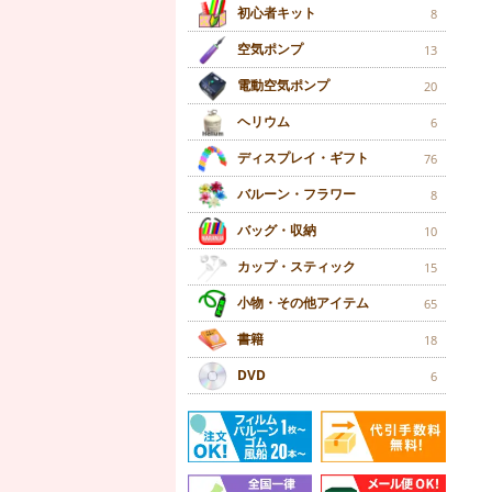
初心者キット
8
空気ポンプ
13
電動空気ポンプ
20
ヘリウム
6
ディスプレイ・ギフト
76
バルーン・フラワー
8
バッグ・収納
10
カップ・スティック
15
小物・その他アイテム
65
書籍
18
DVD
6