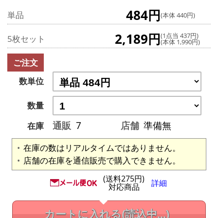
484円
単品
(本体 440円)
2,189円
(1点当 437円)
5枚セット
(本体 1,990円)
ご注文
数単位
数量
通販
7
店舗
準備無
在庫
在庫の数はリアルタイムではありません。
店舗の在庫を通信販売で購入できません。
(送料275円)
詳細
対応商品
カートに入れる
(読込中...)