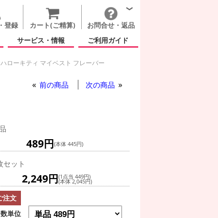
・登録
カート(ご精算)
お問合せ・返品
サービス・情報
ご利用ガイド
Pハローキティ マイベスト フレーバー
もの日
前の商品
次の商品
品
489円
(本体 445円)
枚セット
2,249円
(1点当 449円)
(本体 2,045円)
ご注文
数単位