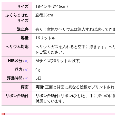
サイズ
18インチ(約46cm)
ふくらませた
直径36cm
サイズ
逆止弁
有り：空気やヘリウムは注入すれば戻ってき
容量
16リットル
ヘリウム対応
ヘリウムガスを入れると空中に浮きます。ヘ
をご覧ください。
HIB区分
Mサイズ(20リットル以下)
(
※
)
浮力
4g
(
※
)
浮遊時間
5日
(
※
)
両面
両面:
正面と背面に異なる絵柄がプリントされ
リボン台紙付
リボン台紙付:
リボン(ひも)と、手に持つのに
付属しています。