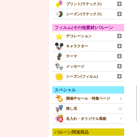
プリント(ラテックス)
シーズン(ラテックス)
フィルム(その他素材)バルーン
デコレーション
キャラクター
テーマ
メッセージ
シーズン(フィルム)
スペシャル
開催中セール・特集ページ
4
推し活
19
名入れ・オリジナル風船
1
バルーン関連商品