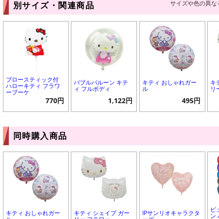
サイズや色の異な
別サイズ・関連商品
ブロースティック付
バブルバルーン キテ
キティ おしゃれガー
キ
ハローキティ フラワ
ィ フルボディ
ル
リ
ーブーケ
770円
1,122円
495円
同時購入商品
ピ
キティ おしゃれガー
キティ シェイプ ガー
IPサンリオキャラクタ
ン 