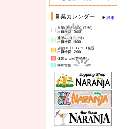
営業カレンダー
詳細
営業(店舗14:00-17:50)
出荷締切 15:00
通販のみ(店舗休)
出荷締切 15:00
店舗(10:00-17:50)+発送
出荷締切 12:00
休業日 出荷業務無し
特殊営業