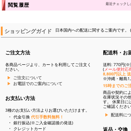
最近チェックし
閲覧履歴
ショッピングガイド
日本国内への配送に関するご案内です。 
ご注文方法
配送料・お
各商品ページより、カートを利用してご注文く
送料: 770円
ださい。
(
メール便対応商
8,800円以上 
ご注文について
※沖縄・離島1,3
お電話でのご案内について
15時までのご
商品や契約に
在庫状況その
お支払い方法
す。 休業日に
ご確認くださ
3種のお支払い方法よりお選びいただけます。
配送料に
代金引換
代引手数料無料！
銀行振込(※ご入金確認後の発送)
クレジットカード
返品・交換