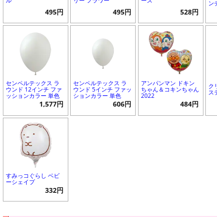
ル
リー フラワー
ーズ
ン
495円
495円
528円
センペルテックス ラ
センペルテックス ラ
アンパンマン ドキン
ク
ウンド 12インチ ファ
ウンド 5インチ ファッ
ちゃん＆コキンちゃん
ス
ッションカラー 単色
ションカラー 単色
2022
1,577円
606円
484円
すみっコぐらし ベビ
ーシェイプ
332円