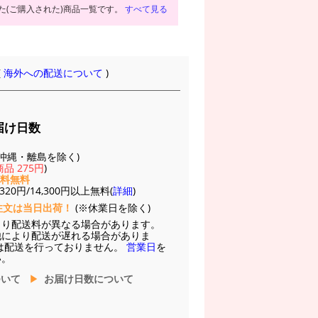
た(ご購入された)商品一覧です。
すべて見る
(
海外への配送について
)
届け日数
(※沖縄・離島を除く)
品 275円
)
送料無料
20円/14,300円以上無料(
詳細
)
注文は当日出荷！
(※休業日を除く)
より配送料が異なる場合があります。
他により配送が遅れる場合がありま
は配送を行っておりません。
営業日
を
い。
ついて
お届け日数について