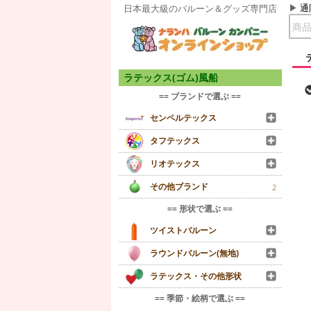
通
日本最大級のバルーン＆グッズ専門店
ラテックス(ゴム)風船
== ブランドで選ぶ ==
センペルテックス
タフテックス
リオテックス
その他ブランド
2
== 形状で選ぶ ==
ツイストバルーン
ラウンドバルーン(無地)
ラテックス・その他形状
== 季節・絵柄で選ぶ ==