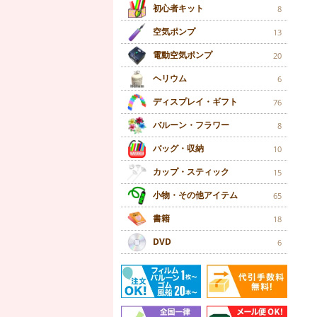
初心者キット
8
空気ポンプ
13
電動空気ポンプ
20
ヘリウム
6
ディスプレイ・ギフト
76
バルーン・フラワー
8
バッグ・収納
10
カップ・スティック
15
小物・その他アイテム
65
書籍
18
DVD
6