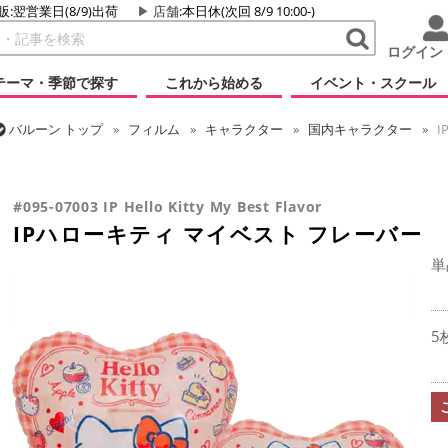
販:翌営業日(8/9)出荷
店舗
:本日休(次回 8/9 10:00-)
ログイン
テーマ・季節で探す
これから始める
イベント・スクール
バルーン
トップ
フィルム
キャラクター
国内キャラクター
I
バルーン
トップ
フィルム
シーズン(フィルム)
ひなまつり・こど
IPハローキティ マイベスト フレーバー
#095-07003 IP Hello Kitty My Best Flavor
IPハローキティ マイベスト フレーバー
単
5