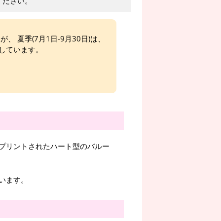
ください。
、 夏季(7月1日-9月30日)は、
しています。
プリントされたハート型のバルー
います。