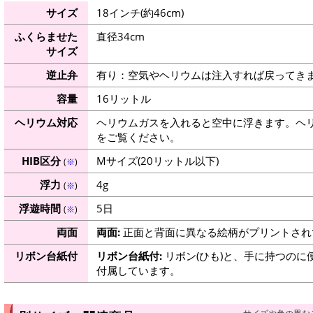
サイズ
18インチ(約46cm)
ふくらませた
直径34cm
サイズ
逆止弁
有り：空気やヘリウムは注入すれば戻ってき
容量
16リットル
ヘリウム対応
ヘリウムガスを入れると空中に浮きます。ヘ
をご覧ください。
HIB区分
Mサイズ(20リットル以下)
(
※
)
浮力
4g
(
※
)
浮遊時間
5日
(
※
)
両面
両面:
正面と背面に異なる絵柄がプリントされ
リボン台紙付
リボン台紙付:
リボン(ひも)と、手に持つのに
付属しています。