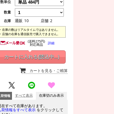
数単位
数量
通販
10
店舗
2
在庫
在庫の数はリアルタイムではありません。
店舗の在庫を通信販売で購入できません。
(送料275円)
詳細
対応商品
カートに入れる
(読込中...)
カートを見る
・ご精算
入荷情報
すべて表示
在庫切のみ表示
現在すべて在庫があります。
をクリックして
入荷情報をすべて表示