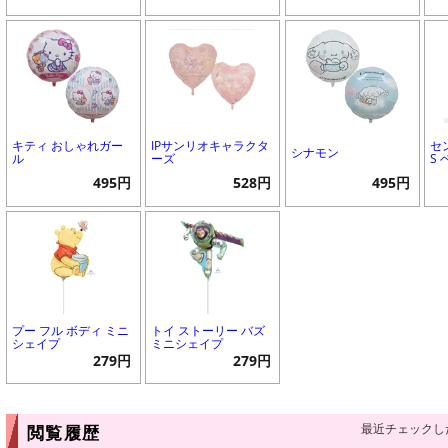
キティ おしゃれガー
IPサンリオキャラクタ
セ
シナモン
ル
ーズ
S
495円
528円
495円
プー フル ボディ ミニ
トイ ストーリー バズ
シェイプ
ミニシェイプ
279円
279円
最近チェックし
閲覧履歴