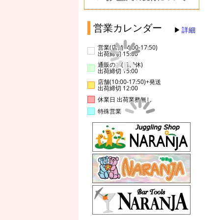
営業カレンダー
詳細
営業(店舗14:00-17:50)
出荷締切 15:00
通販のみ(店舗休)
出荷締切 15:00
店舗(10:00-17:50)+発送
出荷締切 12:00
休業日 出荷業務無し
特殊営業