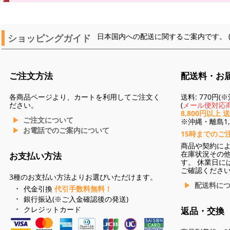
ショッピングガイド
日本国内への配送に関するご案内です。 
ご注文方法
配送料・お
各商品ページより、カートを利用してご注文く
送料: 770円
ださい。
(
メール便対応商
8,800円以上 
ご注文について
※沖縄・離島1,3
お電話でのご案内について
15時までのご
商品や契約に
在庫状況その
お支払い方法
す。 休業日に
ご確認くださ
3種のお支払い方法よりお選びいただけます。
配送料に
代金引換
代引手数料無料！
銀行振込(※ご入金確認後の発送)
クレジットカード
返品・交換