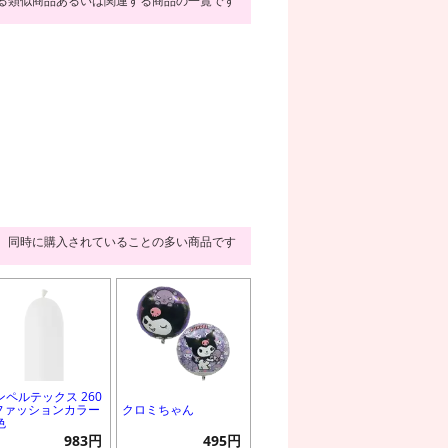
る類似商品あるいは関連する商品の一覧です
同時に購入されていることの多い商品です
ンペルテックス 260
 ファッションカラー
クロミちゃん
色
983円
495円