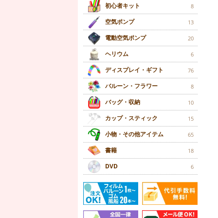
初心者キット
8
空気ポンプ
13
電動空気ポンプ
20
ヘリウム
6
ディスプレイ・ギフト
76
バルーン・フラワー
8
バッグ・収納
10
カップ・スティック
15
小物・その他アイテム
65
書籍
18
DVD
6