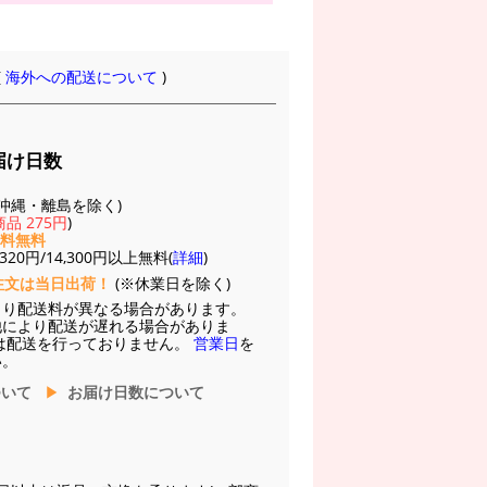
(
海外への配送について
)
届け日数
(※沖縄・離島を除く)
品 275円
)
送料無料
20円/14,300円以上無料(
詳細
)
注文は当日出荷！
(※休業日を除く)
より配送料が異なる場合があります。
他により配送が遅れる場合がありま
は配送を行っておりません。
営業日
を
い。
ついて
お届け日数について