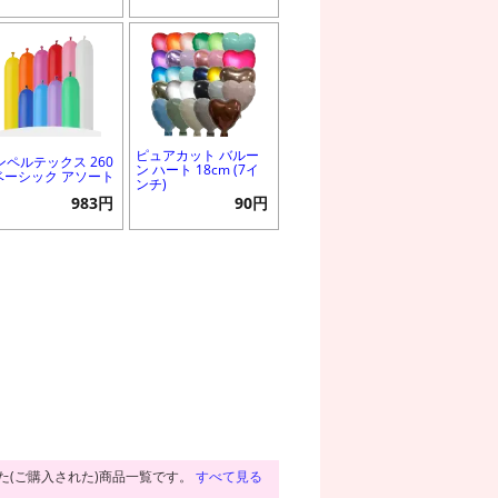
ピュアカット バルー
ンペルテックス 260
ン ハート 18cm (7イ
 ベーシック アソート
ンチ)
983円
90円
た(ご購入された)商品一覧です。
すべて見る