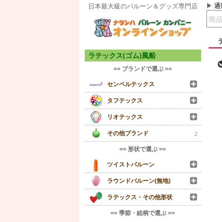
通
日本最大級のバルーン＆グッズ専門店
ラテックス(ゴム)風船
== ブランドで選ぶ ==
センペルテックス
タフテックス
リオテックス
その他ブランド
2
== 形状で選ぶ ==
ツイストバルーン
ラウンドバルーン(無地)
ラテックス・その他形状
== 季節・絵柄で選ぶ ==