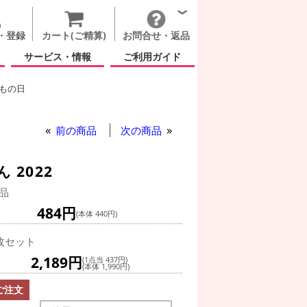
・登録
カート(ご精算)
お問合せ・返品
サービス・情報
ご利用ガイド
もの日
前の商品
次の商品
2022
品
484円
(本体 440円)
枚セット
2,189円
(1点当 437円)
(本体 1,990円)
ご注文