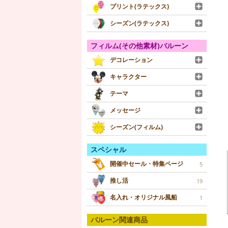
プリント(ラテックス)
シーズン(ラテックス)
フィルム(その他素材)バルーン
デコレーション
キャラクター
テーマ
メッセージ
シーズン(フィルム)
スペシャル
開催中セール・特集ページ
5
推し活
19
名入れ・オリジナル風船
1
バルーン関連商品