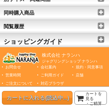
同時購入商品
閲覧履歴
ショッピングガイド
株式会社 ナランハ
ジャグリングショップ ナランハ
お問合せ
会社案内
規約・同意事項
営業時間
ご利用ガイド
店舗
ご注文について
対応ブラウザ
©1999-2026 NARANJA Inc. All Rights Reserved.
カートを
カートに入れる
(読込中...)
見る
・ご精算