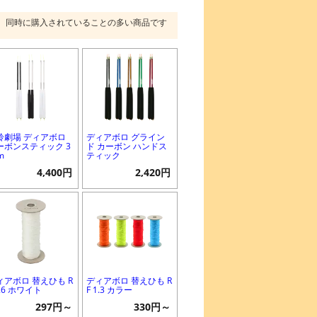
同時に購入されていることの多い商品です
鈴劇場 ディアボロ
ディアボロ グライン
ーボンスティック 3
ド カーボン ハンドス
m
ティック
4,400円
2,420円
ィアボロ 替えひも R
ディアボロ 替えひも R
1.6 ホワイト
F 1.3 カラー
297円～
330円～