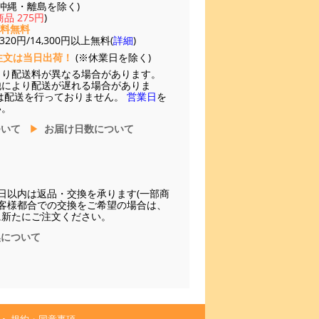
(※沖縄・離島を除く)
品 275円
)
送料無料
20円/14,300円以上無料(
詳細
)
注文は当日出荷！
(※休業日を除く)
より配送料が異なる場合があります。
他により配送が遅れる場合がありま
は配送を行っておりません。
営業日
を
い。
ついて
お届け日数について
日以内は返品・交換を承ります(一部商
お客様都合での交換をご希望の場合は、
に新たにご注文ください。
換について