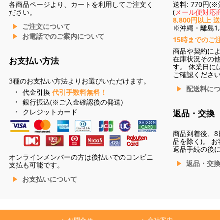
各商品ページより、カートを利用してご注文く
送料: 770円
ださい。
(
メール便対応商
8,800円以上 
ご注文について
※沖縄・離島1,3
お電話でのご案内について
15時までのご
商品や契約に
在庫状況その
お支払い方法
す。 休業日に
ご確認くださ
3種のお支払い方法よりお選びいただけます。
配送料に
代金引換
代引手数料無料！
銀行振込(※ご入金確認後の発送)
クレジットカード
返品・交換
商品到着後、8
品を除く)。 
返品手続の後
オンラインメンバーの方は後払いでのコンビニ
返品・交
支払も可能です。
お支払いについて