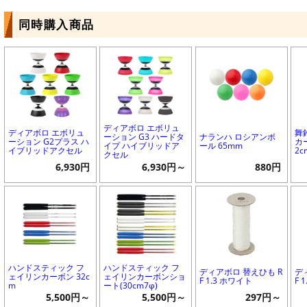
同時購入商品
ディアボロ エボリュ
ディアボロ エボリュ
舞
ーション G3 ハードタ
ナランハ ロシアンボ
ーション G2プラス ハ
カ
イプ ハイブリッドア
ール 65mm
イブリッドアクセル
2c
クセル
6,930円
6,930円～
880円
ハンドスティック フ
ハンドスティック フ
ディアボロ 替えひも R
デ
ェイリンカーボン 32c
ェイリンカーボンショ
F 1.3 ホワイト
F 
m
ート(30cm7φ)
5,500円～
5,500円～
297円～