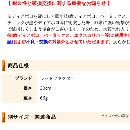
【 耐久性と破損交換に関する重要なお知らせ 】
※ディアボロを縦にして回す技(縦ディアボロ、バータックス、
ティックが壁やディアボロ等に衝突した際、非常に強い衝撃が
で破損してしまう場合がございます。そのため、大変恐れ入り
技(縦ディアボロ、バータックス、エクスカリバー等)に使用さ
証)
および
不良・交換
の対象外とさせていただきます。
あらか
商品仕様
ブランド
ラッドファクター
長さ
30cm
重さ
66g
サイズや色の異な
別サイズ・関連商品