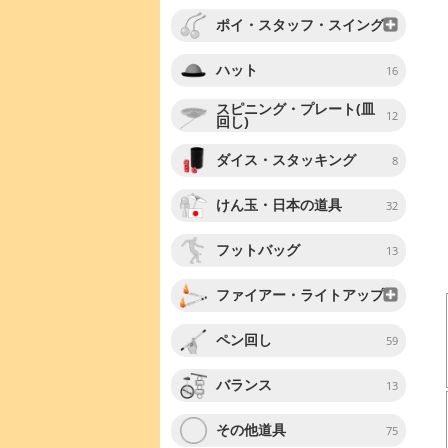
ポイ・スタッフ・スイング
ハット
16
スピニング・プレート(皿
12
回し)
ダイス・スタッキング
8
けん玉・日本の道具
32
フットバッグ
13
ファイアー・ライトアップ
ペン回し
59
バランス
13
その他道具
75