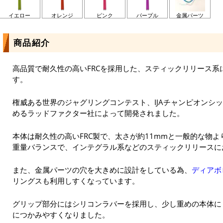
イエロー
オレンジ
ピンク
パープル
金属パーツ
商品紹介
高品質で耐久性の高いFRCを採用した、スティックリリース系
す。
権威ある世界のジャグリングコンテスト、IJAチャンピオンシ
めるラッドファクター社によって開発されました。
本体は耐久性の高いFRC製で、太さが約11mmと一般的な物
重量バランスで、インテグラル系などのスティックリリースに
また、金属パーツの穴を大きめに設計をしている為、
ディアボロ
リングスも利用しすくなっています。
グリップ部分にはシリコンラバーを採用し、少し重めの本体に
につかみやすくなりました。