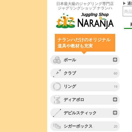
通
日本最大級のジャグリング専門店
ジャグリングショップ ナランハ
ナランハだけのオリジナル
道具や教材も充実
ボール
クラブ
60
リング
19
ディアボロ
デビルスティック
シガーボックス
20