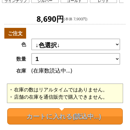
ラインナップ
シルバー
ゴールド
レッド
グ
8,690円
(本体 7,900円)
ご注文
色
数量
(在庫数読込中...)
在庫
在庫の数はリアルタイムではありません。
店舗の在庫を通信販売で購入できません。
カートに入れる
(読込中...)