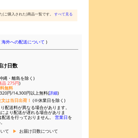
た(ご購入された)商品一覧です。
すべて見る
(
海外への配送について
)
届け日数
(※沖縄・離島を除く)
品 275円
)
送料無料
20円/14,300円以上無料(
詳細
)
注文は当日出荷！
(※休業日を除く)
より配送料が異なる場合があります。
他により配送が遅れる場合がありま
は配送を行っておりません。
営業日
を
い。
ついて
お届け日数について