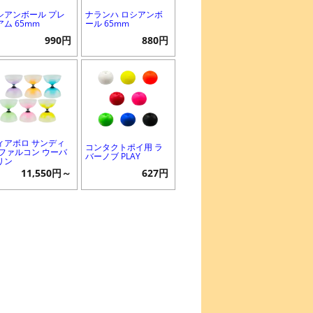
シアンボール プレ
ナランハ ロシアンボ
アム 65mm
ール 65mm
990円
880円
ィアボロ サンディ
コンタクトポイ用 ラ
 ファルコン ウーバ
バーノブ PLAY
リン
11,550円～
627円