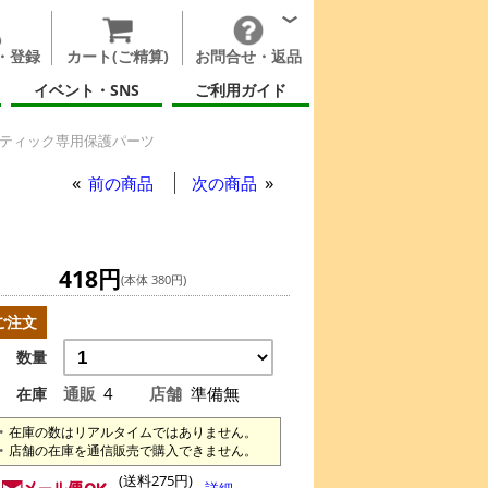
・登録
カート(ご精算)
お問合せ・返品
イベント・SNS
ご利用ガイド
スティック専用保護パーツ
前の商品
次の商品
418円
(本体 380円)
ご注文
数量
通販
4
店舗
準備無
在庫
在庫の数はリアルタイムではありません。
店舗の在庫を通信販売で購入できません。
(送料275円)