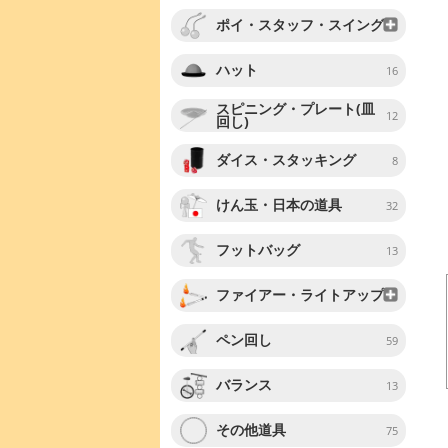
ポイ・スタッフ・スイング
ハット
16
スピニング・プレート(皿
12
回し)
ダイス・スタッキング
8
けん玉・日本の道具
32
フットバッグ
13
ファイアー・ライトアップ
ペン回し
59
バランス
13
その他道具
75