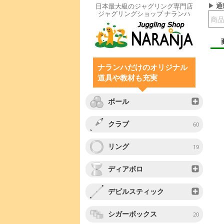
通
日本最大級のジャグリング専門店
ジャグリングショップ ナランハ
ナランハだけのオリジナル
道具や教材も充実
ボール
クラブ
60
リング
19
ディアボロ
デビルスティック
シガーボックス
20