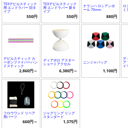
TEXデビルスティック
TEXデビルスティック
ナランハ ロシアンボ
ロ
用 エンドラバー 旧タ
用 エンドラバー 新タ
ール 70mm
ミ
イプ
イプ
550円
550円
880円
デビルスティック カ
デ
ディアボロ アスター
ーボンファイバーハン
ニンジャバッグ
ア
ショートアクセル
ドスティック
イ
2,860円～
6,380円～
1,100円
フロウワンド リペア
ジャグリング リング
用パーツ
スタンダード
660円～
1,375円