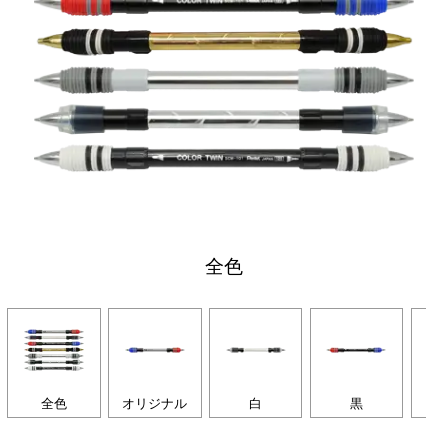
全色
全色
オリジナル
白
黒
シ