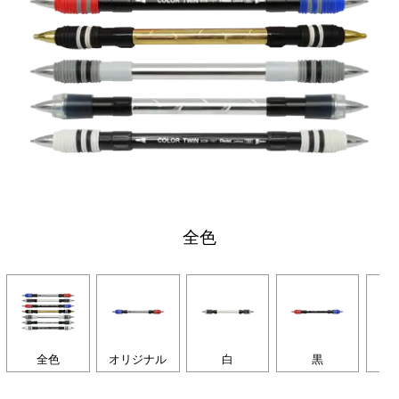
全色
全色
オリジナル
白
黒
シ