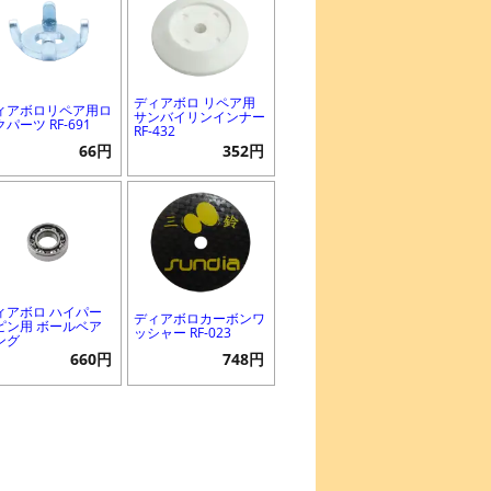
ディアボロ リペア用
ィアボロリペア用ロ
サンバイリンインナー
パーツ RF-691
RF-432
66円
352円
ィアボロ ハイパー
ディアボロカーボンワ
ピン用 ボールベア
ッシャー RF-023
ング
660円
748円