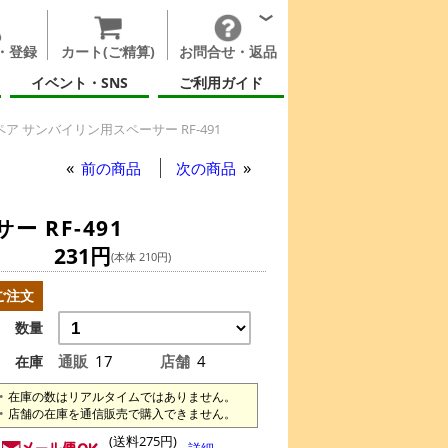
・登録
カート(ご精算)
お問合せ・返品
イベント・SNS
ご利用ガイド
 サンバイリン用スペーサー RF-491
前の商品
次の商品
 RF-491
231円
(本体 210円)
ご注文
数量
通販
17
店舗
4
在庫
在庫の数はリアルタイムではありません。
店舗の在庫を通信販売で購入できません。
(送料275円)