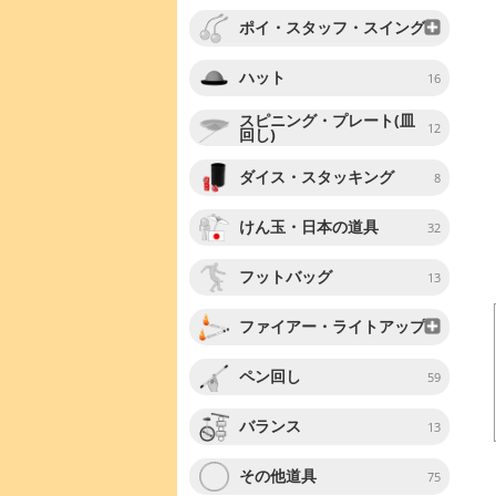
ポイ・スタッフ・スイング
ハット
16
スピニング・プレート(皿
12
回し)
ダイス・スタッキング
8
けん玉・日本の道具
32
フットバッグ
13
ファイアー・ライトアップ
ペン回し
59
バランス
13
その他道具
75