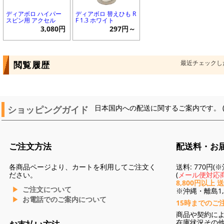
ディアボロ ハイパー
ディアボロ 替えひも R
スピン用 アクセル
F 1.3 ホワイト
3,080円
297円～
最近チェックし
閲覧履歴
ショッピングガイド
日本国内への配送に関するご案内です。 
ご注文方法
配送料・お
各商品ページより、カートを利用してご注文く
送料: 770円
ださい。
(
メール便対応商
8,800円以上 
ご注文について
※沖縄・離島1,3
お電話でのご案内について
15時までのご
商品や契約に
在庫状況その