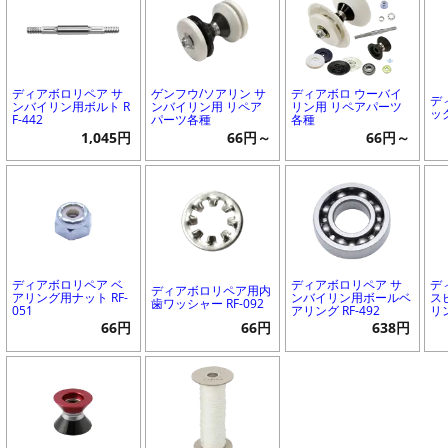
ディアボロリペア サ
ゲンフウ/ソアリン サ
ディアボロ ウーバイ
デ
ンバイリン用ボルト R
ンバイリン用 リペア
リン用 リペアパーツ
ック
F-442
パーツ各種
各種
1,045円
66円～
66円～
ディアボロリペア ベ
ディアボロリペア サ
デ
ディアボロリペア用内
アリング用ナット RF-
ンバイリン用ボールベ
ス
歯ワッシャー RF-092
051
アリング RF-492
リ
66円
66円
638円