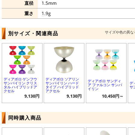
直径
1.5mm
重さ
1.9g
サイズや色の異な
別サイズ・関連商品
ディアボロ ゲンフウ
ディアボロ ソアリン
ディアボロ サンディ
サンバイリン クリス
サンバイリン ハード
デ
ア ファルコン サンバ
タル ハイブリッドア
タイプ ハイブリッド
サ
イリン
クセル
アクセル
9,130円
9,130円
10,450円～
同時購入商品