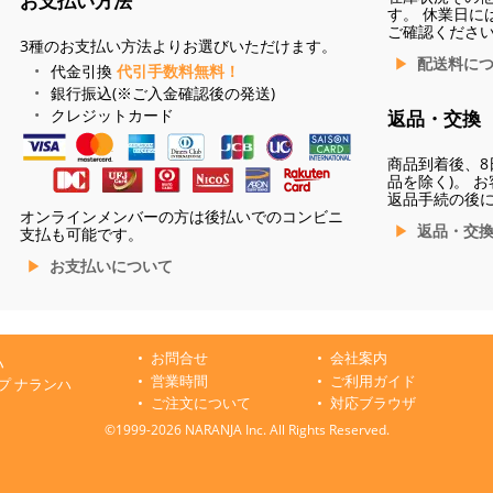
お支払い方法
す。 休業日に
ご確認くださ
3種のお支払い方法よりお選びいただけます。
配送料に
代金引換
代引手数料無料！
銀行振込(※ご入金確認後の発送)
クレジットカード
返品・交換
商品到着後、8
品を除く)。 
返品手続の後
オンラインメンバーの方は後払いでのコンビニ
返品・交
支払も可能です。
お支払いについて
お問合せ
会社案内
ハ
営業時間
ご利用ガイド
プ ナランハ
ご注文について
対応ブラウザ
©1999-2026 NARANJA Inc. All Rights Reserved.