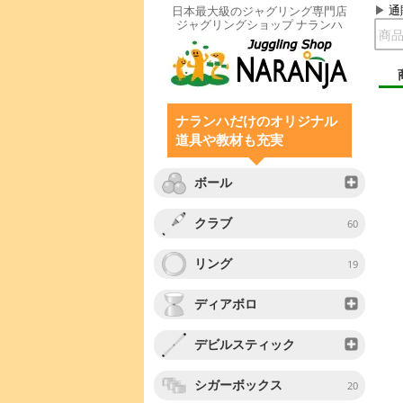
通
日本最大級のジャグリング専門店
ジャグリングショップ ナランハ
ナランハだけのオリジナル
道具や教材も充実
ボール
クラブ
60
リング
19
ディアボロ
デビルスティック
シガーボックス
20