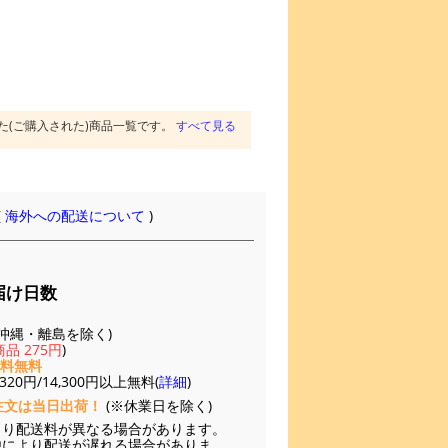
た(ご購入された)商品一覧です。
すべて見る
(
海外への配送について
)
届け日数
(※沖縄・離島を除く)
品 275円
)
送料無料
20円/14,300円以上無料(
詳細
)
注文は当日出荷！
(※休業日を除く)
より配送料が異なる場合があります。
他により配送が遅れる場合がありま