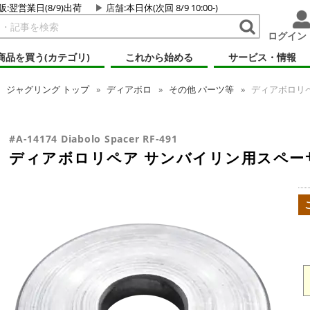
販:翌営業日(8/9)出荷
店舗
:本日休(次回 8/9 10:00-)
ログイン
商品を買う(カテゴリ)
これから始める
サービス・情報
ジャグリング
トップ
ディアボロ
その他 パーツ等
ディアボロリペア
#A-14174 Diabolo Spacer RF-491
ディアボロリペア サンバイリン用スペーサー