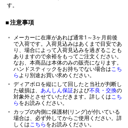
す。
注意事項
メーカーに在庫があれば通常1～3ヶ月前後
で入荷です。入荷見込みはあくまで目安であ
り、場合によって入荷見込みを過ぎることも
ありますので余裕をもってご注文ください。
なお、本商品は本体のみの販売になります。
ハンドスティックをお持ちでない場合は
こち
ら
より別途お買い求めください。
ディアボロを縦にして回したと当社が判断し
た破損は、
あんしん保証
および
不良・交換
の
対象外とさせていただきます。詳しくは
こち
ら
をお読みください。
カップの内側に保護材(リング)が付いている
場合は、必ず外してからご使用ください。詳
しくは
こちら
をお読みください。